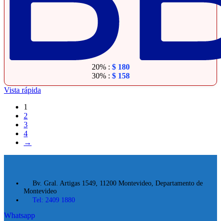
20% :
$
180
30% :
$
158
Vista rápida
1
2
3
4
→
Bv. Gral. Artigas 1549, 11200 Montevideo, Departamento de
Montevideo
Tel: 2409 1880
Whatsapp