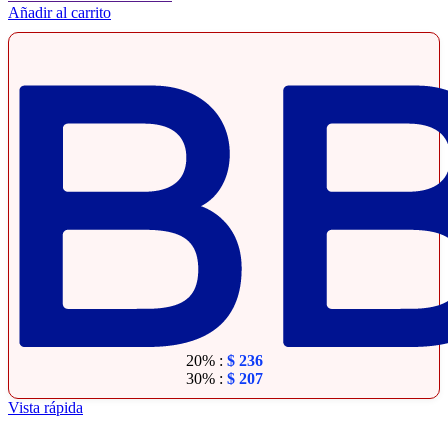
Añadir al carrito
20% :
$
236
30% :
$
207
Vista rápida