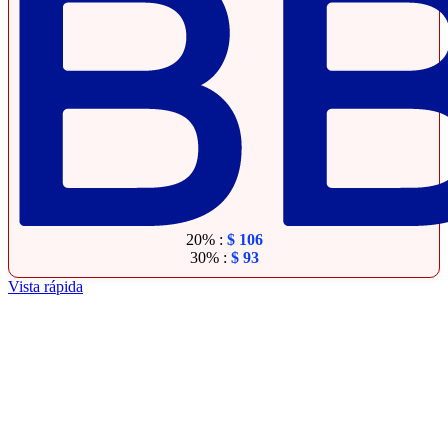
20% :
$
106
30% :
$
93
Vista rápida