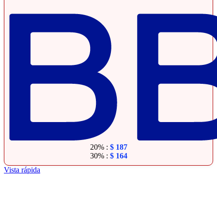
20% :
$
187
30% :
$
164
Vista rápida