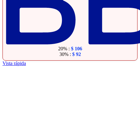
20% :
$
106
30% :
$
92
Vista rápida