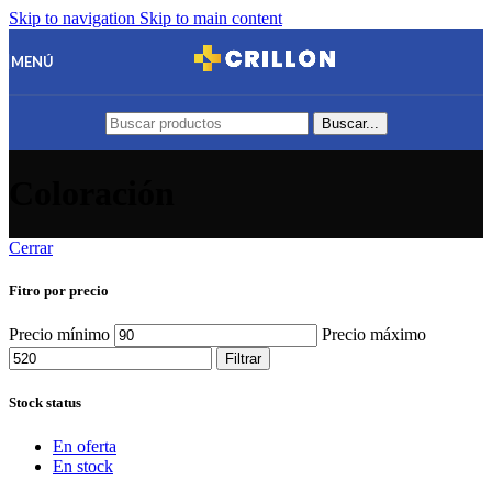
Skip to navigation
Skip to main content
MENÚ
Buscar...
Coloración
Cerrar
Fitro por precio
Precio mínimo
Precio máximo
Filtrar
Stock status
En oferta
En stock