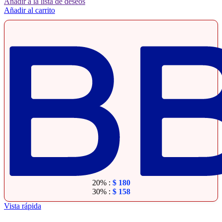
Añadir a la lista de deseos
Añadir al carrito
20% :
$
180
30% :
$
158
Vista rápida