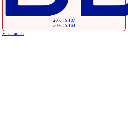
20% :
$
187
30% :
$
164
Vista rápida