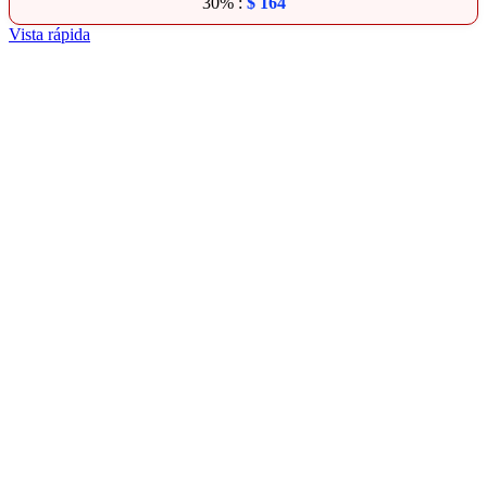
30% :
$
164
Vista rápida