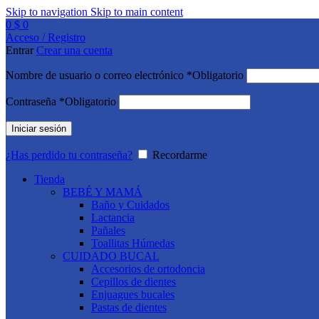
Skip to navigation
Skip to main content
0
$
0
Acceso / Registro
Entrar
Crear una cuenta
Nombre de usuario o correo electrónico
*
Obligatorio
Contraseña
*
Obligatorio
Iniciar sesión
¿Has perdido tu contraseña?
Recordarme
Tienda
BEBÉ Y MAMÁ
Baño y Cuidados
Lactancia
Pañales
Toallitas Húmedas
CUIDADO BUCAL
Accesorios de ortodoncia
Cepillos de dientes
Enjuagues bucales
Pastas de dientes