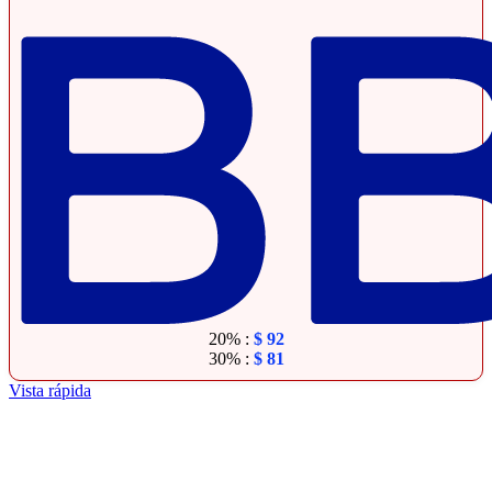
20% :
$
92
30% :
$
81
Vista rápida