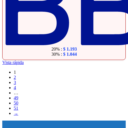
20% :
$
1.193
30% :
$
1.044
Vista rápida
1
2
3
4
…
49
50
51
→