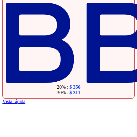
20% :
$
356
30% :
$
311
Vista rápida