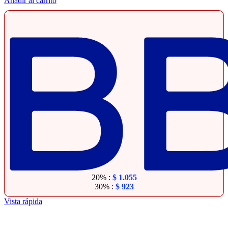
Añadir al carrito
20% :
$
1.055
30% :
$
923
Vista rápida