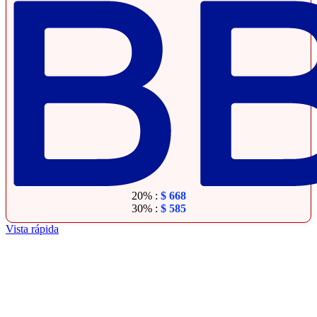
20% :
$
668
30% :
$
585
Vista rápida