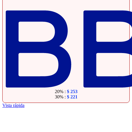
20% :
$
253
30% :
$
221
Vista rápida