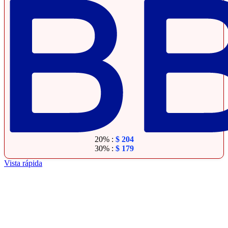
20% :
$
204
30% :
$
179
Vista rápida