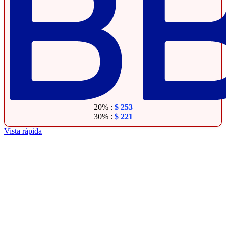
20% :
$
253
30% :
$
221
Vista rápida