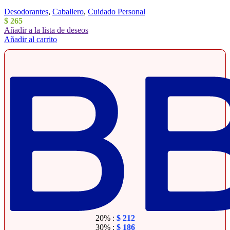
Desodorantes
,
Caballero
,
Cuidado Personal
$
265
Añadir a la lista de deseos
Añadir al carrito
20% :
$
212
30% :
$
186