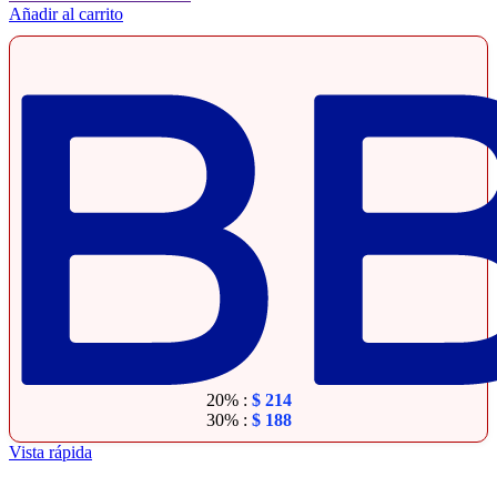
Añadir al carrito
20% :
$
214
30% :
$
188
Vista rápida