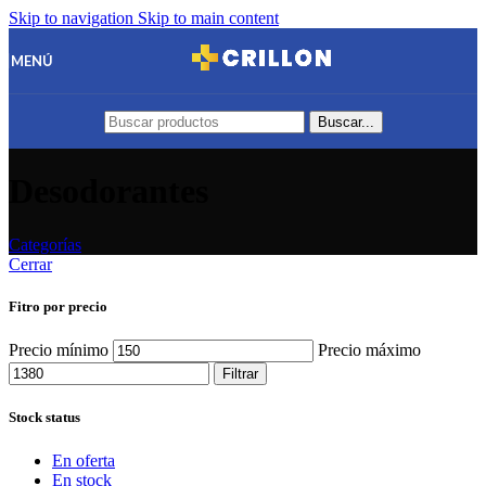
Skip to navigation
Skip to main content
MENÚ
Buscar...
Desodorantes
Categorías
Cerrar
Fitro por precio
Precio mínimo
Precio máximo
Filtrar
Stock status
En oferta
En stock