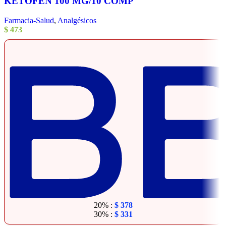
KETOFEN 100 MG/10 COMP
Farmacia-Salud
,
Analgésicos
$
473
20% :
$
378
30% :
$
331