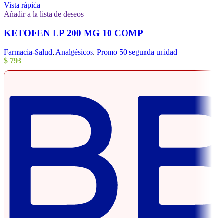
Vista rápida
Añadir a la lista de deseos
KETOFEN LP 200 MG 10 COMP
Farmacia-Salud
,
Analgésicos
,
Promo 50 segunda unidad
$
793