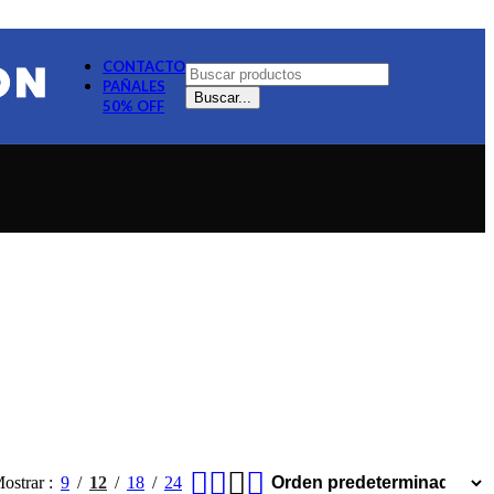
CONTACTO
PAÑALES
Buscar...
50% OFF
ostrar
9
12
18
24