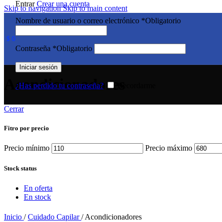
Entrar
Crear una cuenta
Skip to navigation
Skip to main content
Nombre de usuario o correo electrónico
*
Obligatorio
$
0
Contraseña
*
Obligatorio
Iniciar sesión
Acondicionadores
¿Has perdido tu contraseña?
Recordarme
Cerrar
Fitro por precio
Precio mínimo
Precio máximo
Stock status
En oferta
En stock
Inicio
/
Cuidado Capilar
/
Acondicionadores