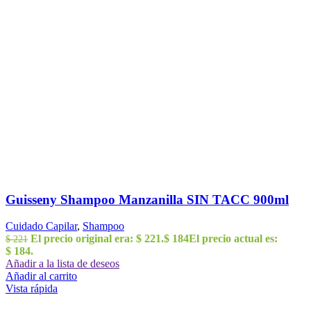
Guisseny Shampoo Manzanilla SIN TACC 900ml
Cuidado Capilar
,
Shampoo
El precio original era: $ 221.
$
184
El precio actual es:
$
221
$ 184.
Añadir a la lista de deseos
Añadir al carrito
Vista rápida