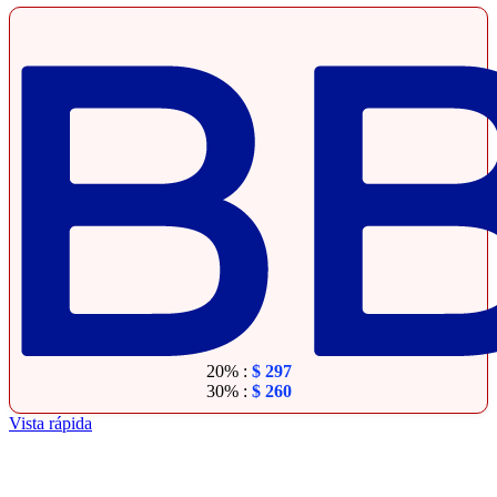
20% :
$
297
30% :
$
260
Vista rápida