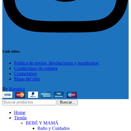
Link útiles
Política de envios, devoluciones y reembolsos
Condiciones de compra
Contactanos
Mapa del sitio
By
Kreativa
Buscar...
Home
Tienda
BEBÉ Y MAMÁ
Baño y Cuidados