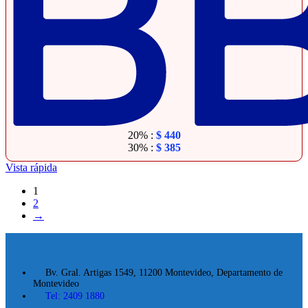
20% :
$
440
30% :
$
385
Vista rápida
1
2
→
Bv. Gral. Artigas 1549, 11200 Montevideo, Departamento de
Montevideo
Tel: 2409 1880