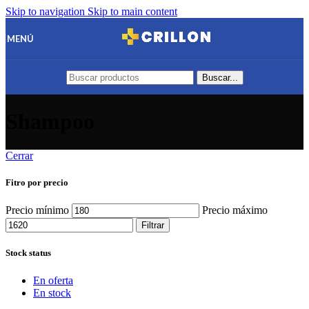
Skip to navigation
Skip to main content
MENÚ
Buscar...
Shampoo
Cerrar
Fitro por precio
Precio mínimo
Precio máximo
Filtrar
Stock status
En oferta
En stock