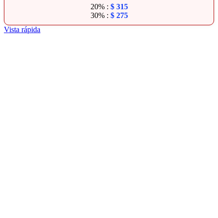
20% :
$
315
30% :
$
275
Vista rápida