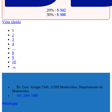
20% :
$
342
30% :
$
300
Vista rápida
1
2
3
4
…
8
9
10
→
Bv. Gral. Artigas 1549, 11200 Montevideo, Departamento de
Montevideo
Tel: 2409 1880
Whatsapp