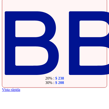
20% :
$
238
30% :
$
208
Vista rápida