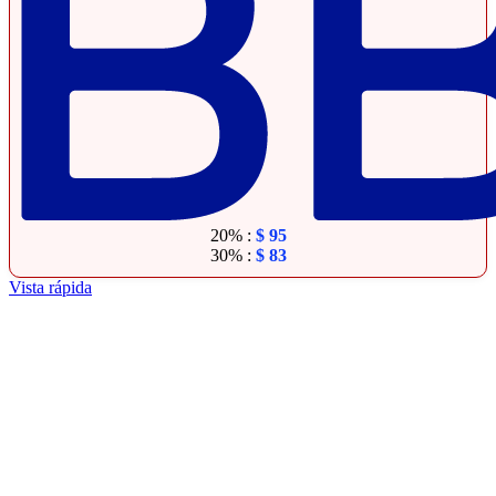
20% :
$
95
30% :
$
83
Vista rápida