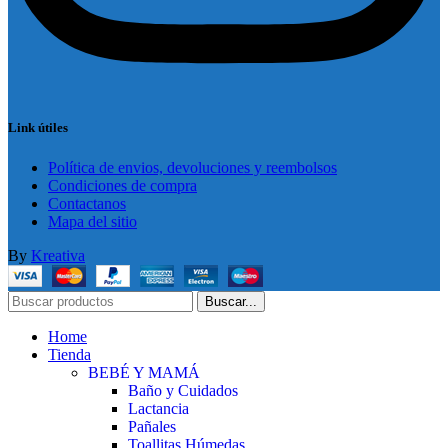
Link útiles
Política de envios, devoluciones y reembolsos
Condiciones de compra
Contactanos
Mapa del sitio
By
Kreativa
Buscar...
Home
Tienda
BEBÉ Y MAMÁ
Baño y Cuidados
Lactancia
Pañales
Toallitas Húmedas