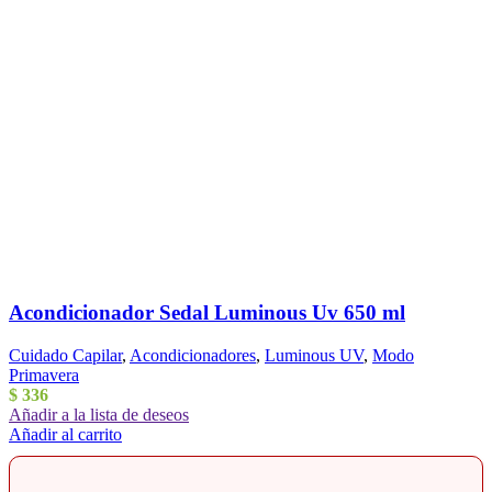
Acondicionador Sedal Luminous Uv 650 ml
Cuidado Capilar
,
Acondicionadores
,
Luminous UV
,
Modo
Primavera
$
336
Añadir a la lista de deseos
Añadir al carrito