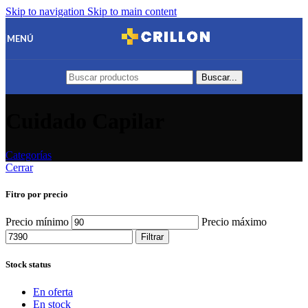
Skip to navigation
Skip to main content
MENÚ
Buscar...
Cuidado Capilar
Categorías
Cerrar
Fitro por precio
Precio mínimo
Precio máximo
Filtrar
Stock status
En oferta
En stock