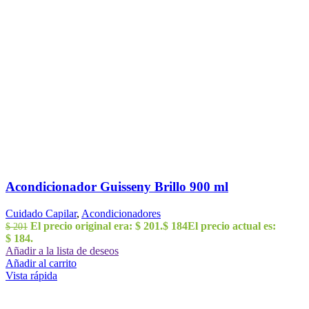
Acondicionador Guisseny Brillo 900 ml
Cuidado Capilar
,
Acondicionadores
El precio original era: $ 201.
$
184
El precio actual es:
$
201
$ 184.
Añadir a la lista de deseos
Añadir al carrito
Vista rápida