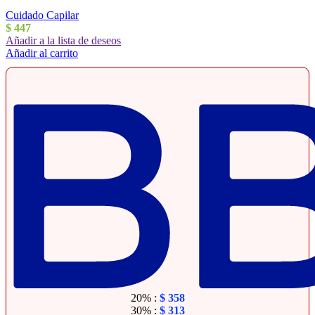
Cuidado Capilar
$
447
Añadir a la lista de deseos
Añadir al carrito
20% :
$
358
30% :
$
313