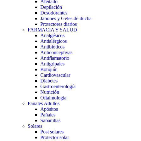
Afeitado
Depilación
Desodorantes
Jabones y Geles de ducha
Protectores diarios
FARMACIA Y SALUD
Analgésicos
Antialérgicos
Antibióticos
Anticonceptivas
Antiflamatorio
Antigripales
Botiquín
Cardiovascular
Diabetes
Gastroenterología
Nutrición
Oftalmología
Pañales Adultos
Apósitos
Pañales
Sabanillas
Solares
Post solares
Protector solar