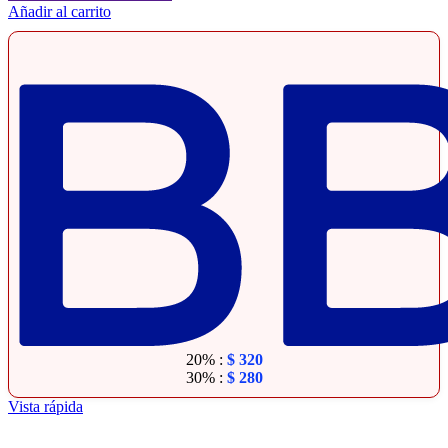
Añadir al carrito
20% :
$
320
30% :
$
280
Vista rápida