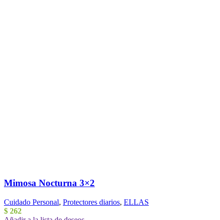
Mimosa Nocturna 3×2
Cuidado Personal
,
Protectores diarios
,
ELLAS
$
262
Añadir a la lista de deseos