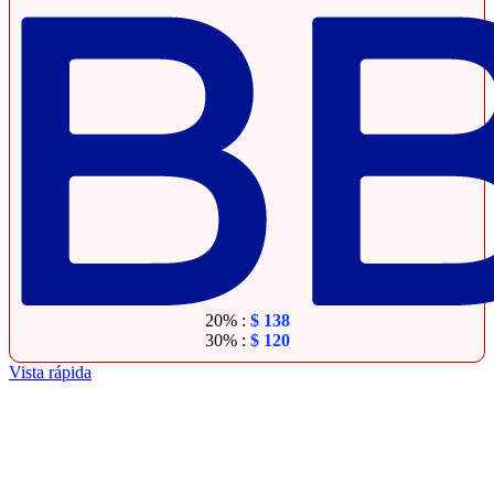
20% :
$
138
30% :
$
120
Vista rápida