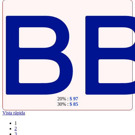
20% :
$
97
30% :
$
85
Vista rápida
1
2
3