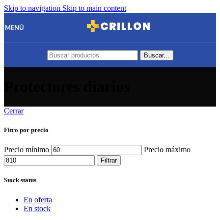
Skip to navigation
Skip to main content
MENÚ
Buscar...
Protectores diarios
Cerrar
Fitro por precio
Precio mínimo
Precio máximo
Filtrar
Stock status
En oferta
En stock