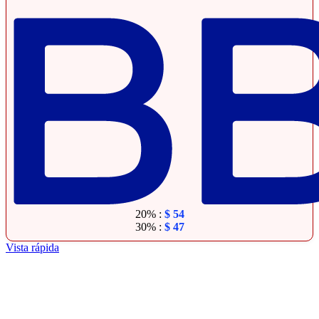
20% :
$
54
30% :
$
47
Vista rápida