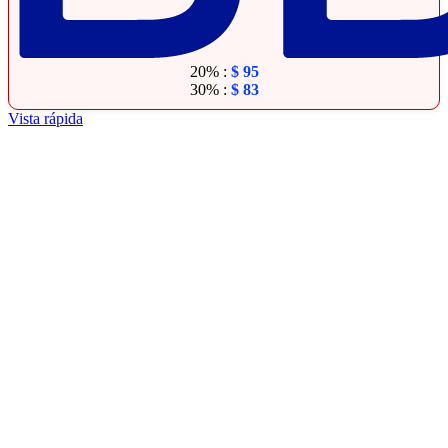
20% :
$
95
30% :
$
83
Vista rápida