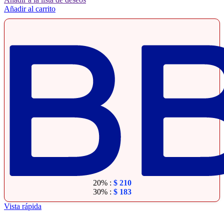
Añadir al carrito
20% :
$
210
30% :
$
183
Vista rápida