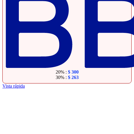
20% :
$
300
30% :
$
263
Vista rápida