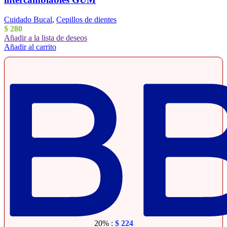
Cuidado Bucal
,
Cepillos de dientes
$
280
Añadir a la lista de deseos
Añadir al carrito
20% :
$
224