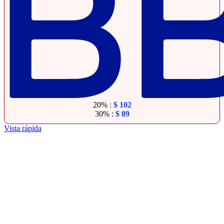
20% :
$
102
30% :
$
89
Vista rápida