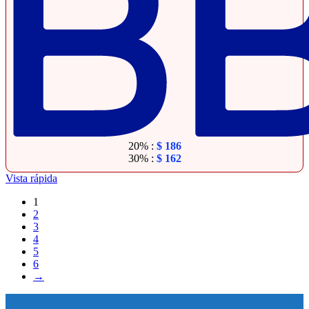
20% :
$
186
30% :
$
162
Vista rápida
1
2
3
4
5
6
→