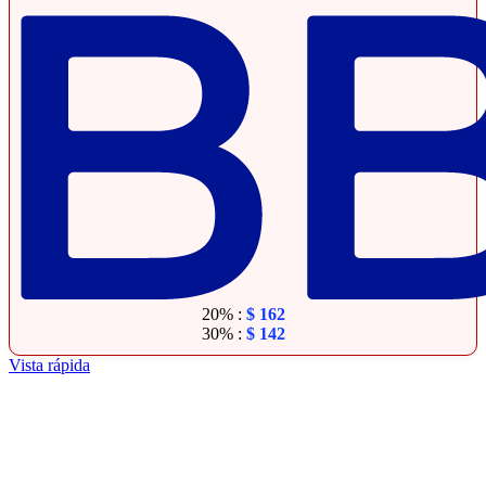
20% :
$
162
30% :
$
142
Vista rápida