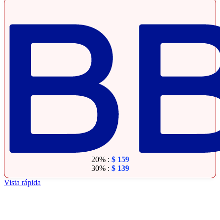
20% :
$
159
30% :
$
139
Vista rápida