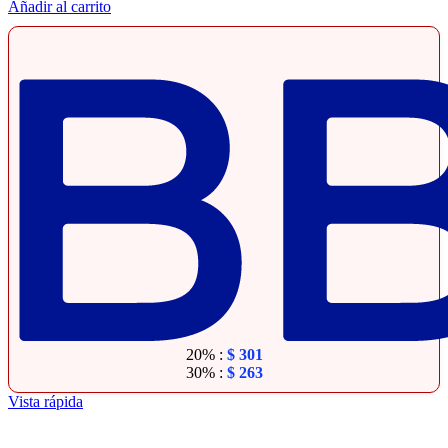
Añadir al carrito
20% :
$
301
30% :
$
263
Vista rápida