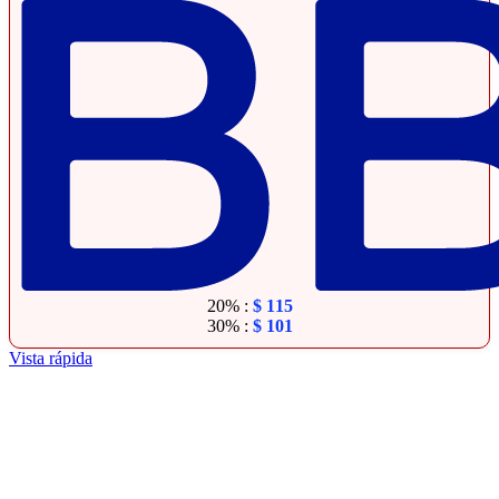
20% :
$
115
30% :
$
101
Vista rápida