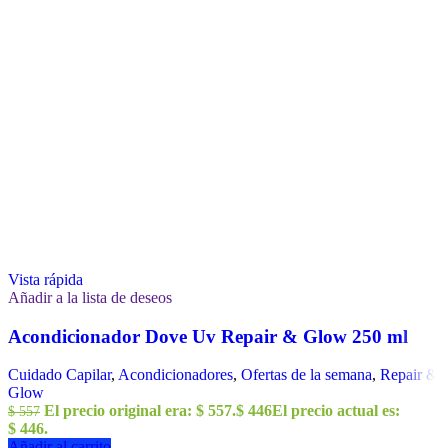
Vista rápida
Añadir a la lista de deseos
Acondicionador Dove Uv Repair & Glow 250 ml
Cuidado Capilar
,
Acondicionadores
,
Ofertas de la semana
,
Repair &
Glow
El precio original era: $ 557.
$
446
El precio actual es:
$
557
$ 446.
Añadir al carrito