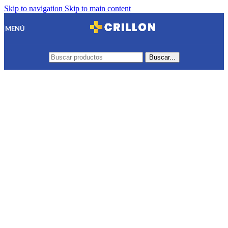
Skip to navigation
Skip to main content
MENÚ
Buscar...
Envíos
GRATIS
en
MONTEVIDEO
hasta 3km - Fuera de zona el
costo es de
$200