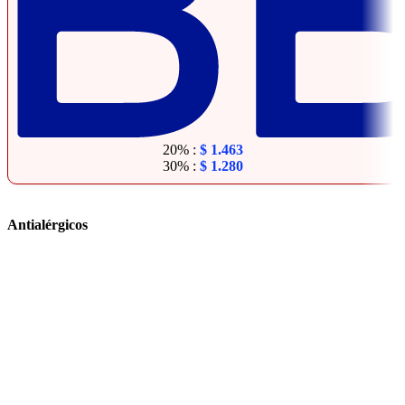
20% :
$
1.463
30% :
$
1.280
Antialérgicos