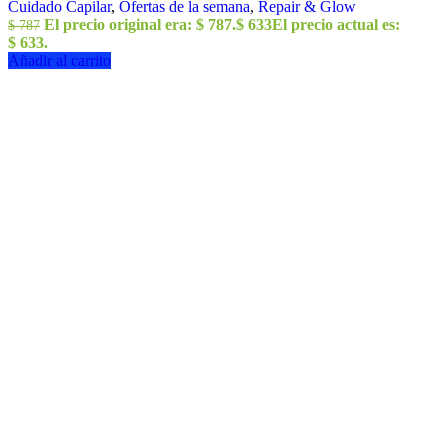
Cuidado Capilar
,
Ofertas de la semana
,
Repair & Glow
El precio original era: $ 787.
$
633
El precio actual es:
$
787
$ 633.
Añadir al carrito