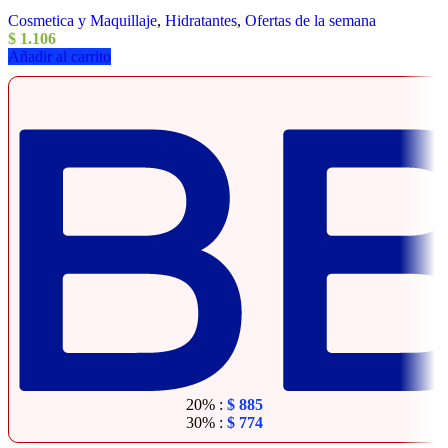
Cosmetica y Maquillaje
,
Hidratantes
,
Ofertas de la semana
$
1.106
Añadir al carrito
20% :
$
885
30% :
$
774