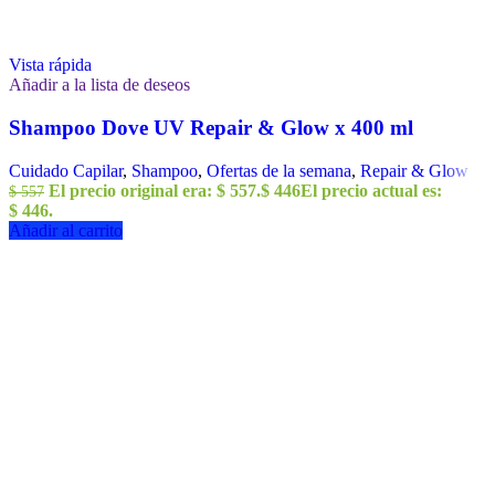
Vista rápida
Añadir a la lista de deseos
Shampoo Dove UV Repair & Glow x 400 ml
Cuidado Capilar
,
Shampoo
,
Ofertas de la semana
,
Repair & Glow
El precio original era: $ 557.
$
446
El precio actual es:
$
557
$ 446.
Añadir al carrito