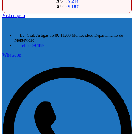
20% :
$
214
30% :
$
187
Vista rápida
Bv. Gral. Artigas 1549, 11200 Montevideo, Departamento de
Montevideo
Tel: 2409 1880
Whatsapp