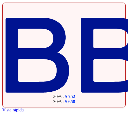
20% :
$
752
30% :
$
658
Vista rápida