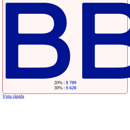
20% :
$
709
30% :
$
620
Vista rápida