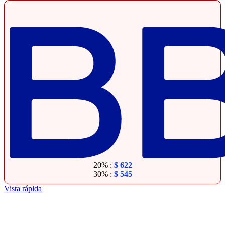
20% :
$
622
30% :
$
545
Vista rápida