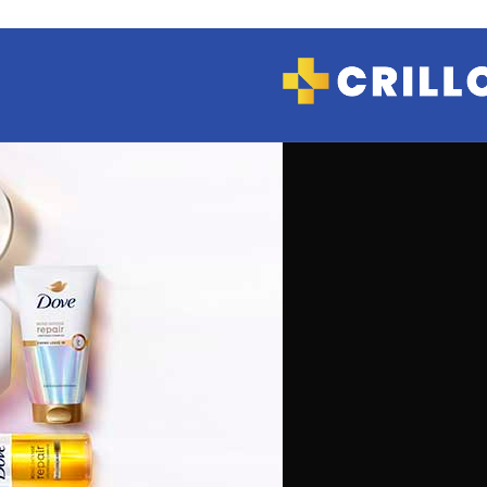
COSMETICA Y
MAQUILLAJE
Hidratantes
Limpieza
Manos
Maquillaje
Tratamientos
CUIDADO
PERSONAL
Afeitado
Depilación
Desodorantes
Jabones y Geles
de ducha
Protectores
diarios
FARMACIA Y
SALUD
Analgésicos
Antialérgicos
Antibióticos
Anticonceptivas
Antiflamatorio
Antigripales