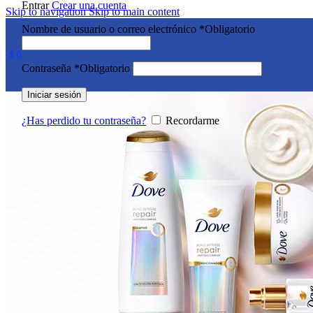
Entrar
Crear una cuenta
Skip to navigation
Skip to main content
Nombre de usuario o correo electrónico
*
Obligatorio
$
0
Contraseña
*
Obligatorio
Iniciar sesión
¿Has perdido tu contraseña?
Recordarme