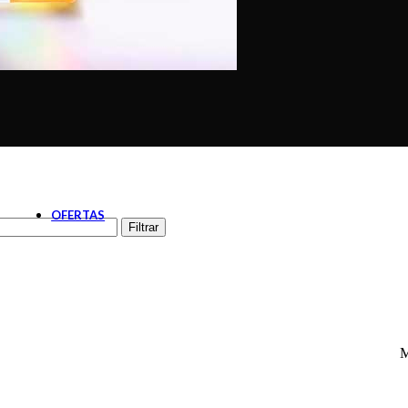
Botiquín
Cardiovascular
Diabetes
Gastroenterología
Nutrición
Oftalmología
Pañales Adultos
Apósitos
Pañales
Sabanillas
Solares
Post solares
Protector solar
OFERTAS
Filtrar
M