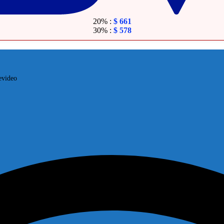
20% :
$
661
30% :
$
578
evideo