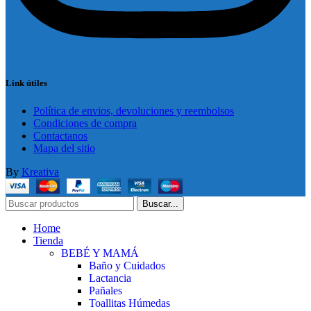
Link útiles
Política de envios, devoluciones y reembolsos
Condiciones de compra
Contactanos
Mapa del sitio
By
Kreativa
Buscar...
Home
Tienda
BEBÉ Y MAMÁ
Baño y Cuidados
Lactancia
Pañales
Toallitas Húmedas