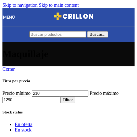
Skip to navigation
Skip to main content
MENÚ
Buscar...
Maquillaje
Cerrar
Fitro por precio
Precio mínimo
Precio máximo
Filtrar
Stock status
En oferta
En stock