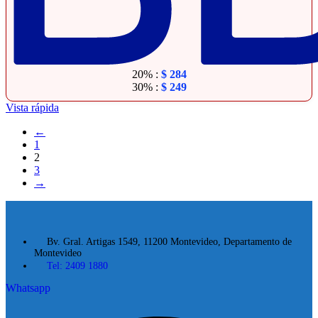
20% :
$
284
30% :
$
249
Vista rápida
←
1
2
3
→
Bv. Gral. Artigas 1549, 11200 Montevideo, Departamento de
Montevideo
Tel: 2409 1880
Whatsapp