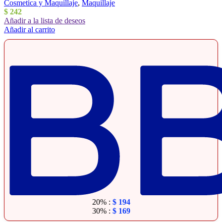
Cosmetica y Maquillaje
,
Maquillaje
$
242
Añadir a la lista de deseos
Añadir al carrito
20% :
$
194
30% :
$
169