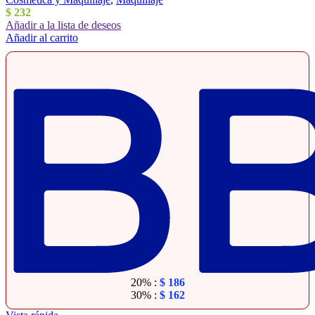
$
232
Añadir a la lista de deseos
Añadir al carrito
20% :
$
186
30% :
$
162