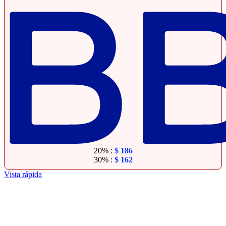
20% :
$
186
30% :
$
162
Vista rápida