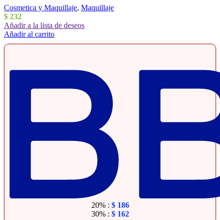
Cosmetica y Maquillaje
,
Maquillaje
$
232
Añadir a la lista de deseos
Añadir al carrito
20% :
$
186
30% :
$
162