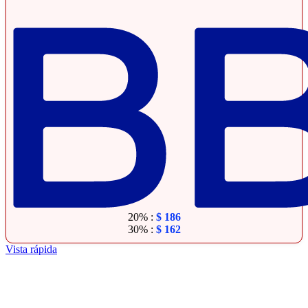
20% :
$
186
30% :
$
162
Vista rápida