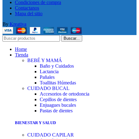
Condiciones de compra
Contactanos
Mapa del sitio
By
Kreativa
Buscar...
Home
Tienda
BEBÉ Y MAMÁ
Baño y Cuidados
Lactancia
Pañales
Toallitas Húmedas
CUIDADO BUCAL
Accesorios de ortodoncia
Cepillos de dientes
Enjuagues bucales
Pastas de dientes
BIENESTAR Y SALUD
CUIDADO CAPILAR