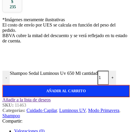
$
235
*Imágenes meramente ilustrativas
El costo de envío por UES se calcula en función del peso del
pedido.
BBVA cubre la mitad del descuento y se verá reflejado en tu estado
de cuenta.
Shampoo Sedal Luminous Uv 650 Ml cantidad
-
+
AÑADIR AL CARRITO
Añadir a la lista de deseos
SKU:
11463
Categorías:
Cuidado Capilar
,
Luminous UV
,
Modo Primavera
,
Shampoo
Compartir:
Valoraciones (0)