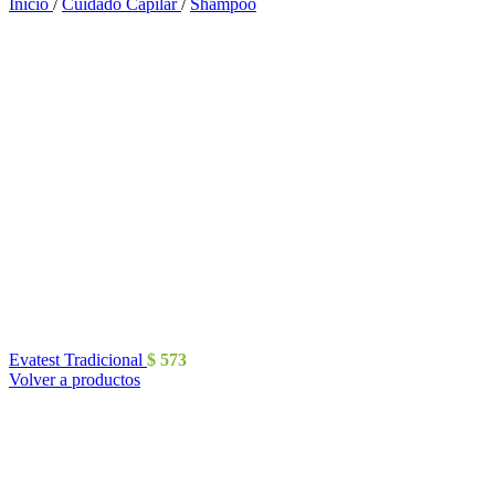
Inicio
/
Cuidado Capilar
/
Shampoo
Evatest Tradicional
$
573
Volver a productos