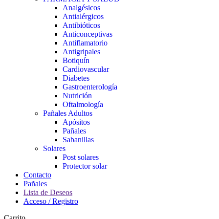
Analgésicos
Antialérgicos
Antibióticos
Anticonceptivas
Antiflamatorio
Antigripales
Botiquín
Cardiovascular
Diabetes
Gastroenterología
Nutrición
Oftalmología
Pañales Adultos
Apósitos
Pañales
Sabanillas
Solares
Post solares
Protector solar
Contacto
Pañales
Lista de Deseos
Acceso / Registro
Carrito