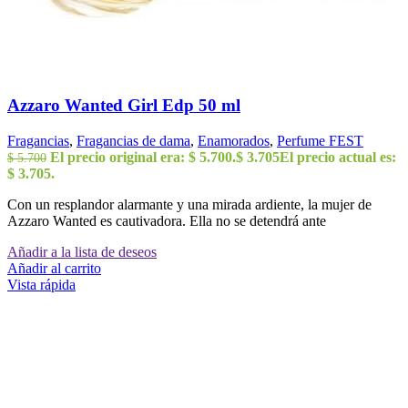
Azzaro Wanted Girl Edp 50 ml
Fragancias
,
Fragancias de dama
,
Enamorados
,
Perfume FEST
El precio original era: $ 5.700.
$
3.705
El precio actual es:
$
5.700
$ 3.705.
Con un resplandor alarmante y una mirada ardiente, la mujer de
Azzaro Wanted es cautivadora. Ella no se detendrá ante
Añadir a la lista de deseos
Añadir al carrito
Vista rápida