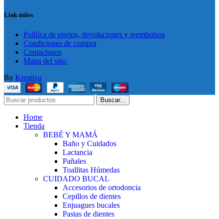
Link útiles
Política de envios, devoluciones y reembolsos
Condiciones de compra
Contactanos
Mapa del sitio
By
Kreativa
Buscar...
Home
Tienda
BEBÉ Y MAMÁ
Baño y Cuidados
Lactancia
Pañales
Toallitas Húmedas
CUIDADO BUCAL
Accesorios de ortodoncia
Cepillos de dientes
Enjuagues bucales
Pastas de dientes