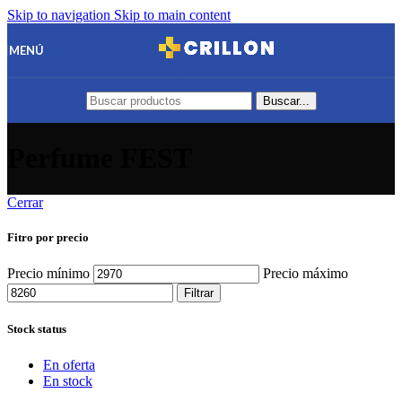
Skip to navigation
Skip to main content
MENÚ
Buscar...
Perfume FEST
Cerrar
Fitro por precio
Precio mínimo
Precio máximo
Filtrar
Stock status
En oferta
En stock