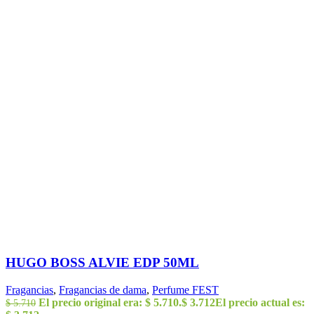
HUGO BOSS ALVIE EDP 50ML
Fragancias
,
Fragancias de dama
,
Perfume FEST
El precio original era: $ 5.710.
$
3.712
El precio actual es:
$
5.710