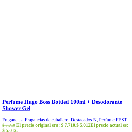
Perfume Hugo Boss Bottled 100ml + Desodorante +
Shower Gel
Fragancias
,
Fragancias de caballero
,
Destacados N
,
Perfume FEST
El precio original era: $ 7.710.
$
5.012
El precio actual es:
$
7.710
$ 5.012.