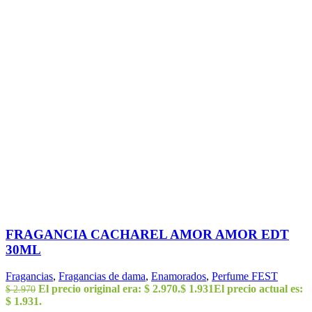
FRAGANCIA CACHAREL AMOR AMOR EDT
30ML
Fragancias
,
Fragancias de dama
,
Enamorados
,
Perfume FEST
El precio original era: $ 2.970.
$
1.931
El precio actual es:
$
2.970
$ 1.931.