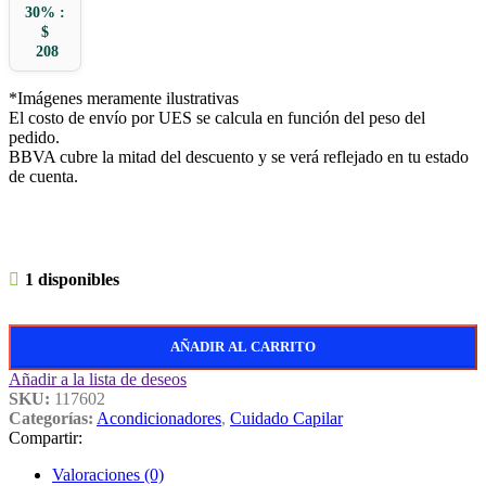
30% :
$
208
*Imágenes meramente ilustrativas
El costo de envío por UES se calcula en función del peso del
pedido.
BBVA cubre la mitad del descuento y se verá reflejado en tu estado
de cuenta.
1 disponibles
AÑADIR AL CARRITO
Añadir a la lista de deseos
SKU:
117602
Categorías:
Acondicionadores
,
Cuidado Capilar
Compartir:
Valoraciones (0)