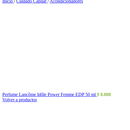
Inicio
/
Cuidado Capilar
/
Acondicionadores
Perfume Lancôme Idôle Power Femme EDP 50 ml
$
8.088
Volver a productos