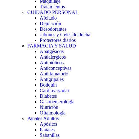
Maquillaje
Tratamientos
CUIDADO PERSONAL
Afeitado
Depilación
Desodorantes
Jabones y Geles de ducha
Protectores diarios
FARMACIA Y SALUD
Analgésicos
Antialérgicos
Antibióticos
Anticonceptivas
Antiflamatorio
Antigripales
Botiquín
Cardiovascular
Diabetes
Gastroenterología
Nutrición
Oftalmología
Pañales Adultos
Apósitos
Pañales
Sabanillas