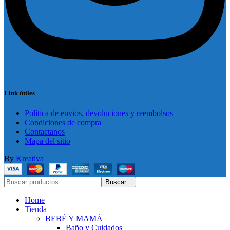
Link útiles
Política de envios, devoluciones y reembolsos
Condiciones de compra
Contactanos
Mapa del sitio
By
Kreativa
Buscar...
Home
Tienda
BEBÉ Y MAMÁ
Baño y Cuidados