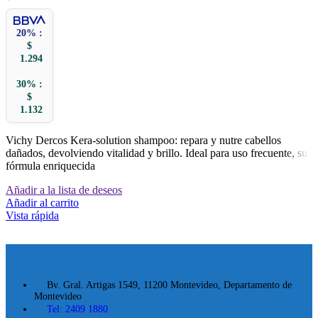
20% :
$
1.294
30% :
$
1.132
Vichy Dercos Kera-solution shampoo: repara y nutre cabellos
dañados, devolviendo vitalidad y brillo. Ideal para uso frecuente, su
fórmula enriquecida
Añadir a la lista de deseos
Añadir al carrito
Vista rápida
Bv. Gral. Artigas 1549, 11200 Montevideo, Departamento de
Montevideo
Tel: 2409 1880