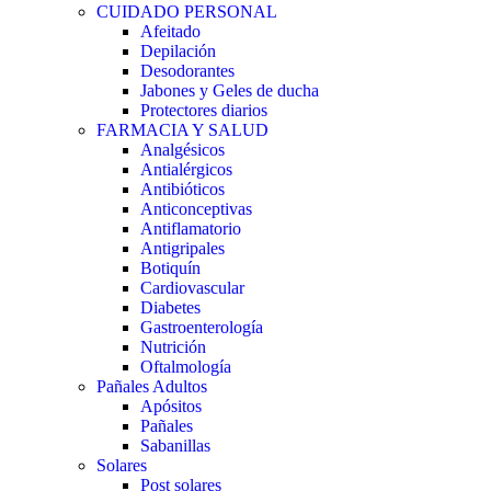
CUIDADO PERSONAL
Afeitado
Depilación
Desodorantes
Jabones y Geles de ducha
Protectores diarios
FARMACIA Y SALUD
Analgésicos
Antialérgicos
Antibióticos
Anticonceptivas
Antiflamatorio
Antigripales
Botiquín
Cardiovascular
Diabetes
Gastroenterología
Nutrición
Oftalmología
Pañales Adultos
Apósitos
Pañales
Sabanillas
Solares
Post solares