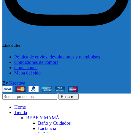
Link útiles
Política de envios, devoluciones y reembolsos
Condiciones de compra
Contactanos
Mapa del sitio
By
Kreativa
Buscar...
Home
Tienda
BEBÉ Y MAMÁ
Baño y Cuidados
Lactancia