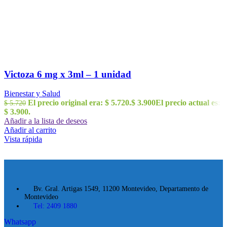
Victoza 6 mg x 3ml – 1 unidad
Bienestar y Salud
El precio original era: $ 5.720.
$
3.900
El precio actual es:
$
5.720
$ 3.900.
Añadir a la lista de deseos
Añadir al carrito
Vista rápida
Bv. Gral. Artigas 1549, 11200 Montevideo, Departamento de
Montevideo
Tel: 2409 1880
Whatsapp