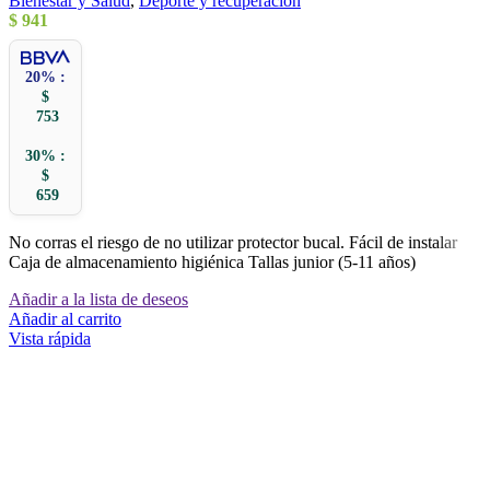
Bienestar y Salud
,
Deporte y recuperación
$
941
20% :
$
753
30% :
$
659
No corras el riesgo de no utilizar protector bucal. Fácil de instalar
Caja de almacenamiento higiénica Tallas junior (5-11 años)
Añadir a la lista de deseos
Añadir al carrito
Vista rápida