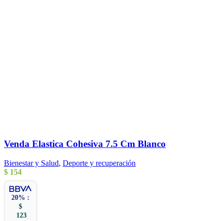
Venda Elastica Cohesiva 7.5 Cm Blanco
Bienestar y Salud
,
Deporte y recuperación
$
154
20% :
$
123