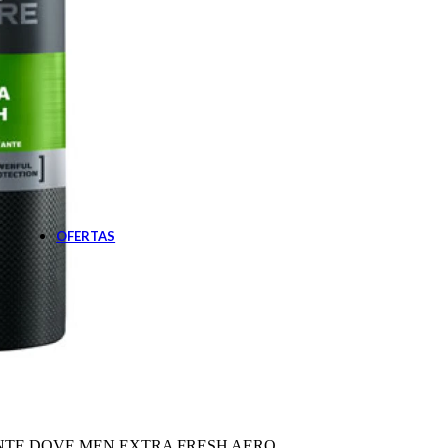
Botiquín
Cardiovascular
Diabetes
Gastroenterología
Nutrición
Oftalmología
Pañales Adultos
Apósitos
Pañales
Sabanillas
Solares
Post solares
Protector solar
OFERTAS
TE DOVE MEN EXTRA FRESH AERO