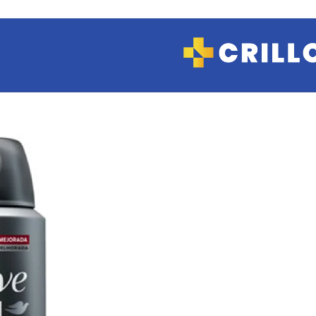
COSMETICA Y
MAQUILLAJE
Hidratantes
Limpieza
Manos
Maquillaje
Tratamientos
CUIDADO
PERSONAL
Afeitado
Depilación
Desodorantes
Jabones y Geles
de ducha
Protectores
diarios
FARMACIA Y
SALUD
Analgésicos
Antialérgicos
Antibióticos
Anticonceptivas
Antiflamatorio
Antigripales