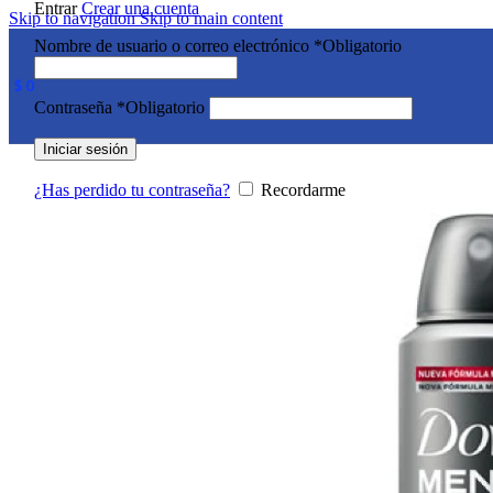
Entrar
Crear una cuenta
Skip to navigation
Skip to main content
Nombre de usuario o correo electrónico
*
Obligatorio
$
0
Contraseña
*
Obligatorio
Iniciar sesión
¿Has perdido tu contraseña?
Recordarme