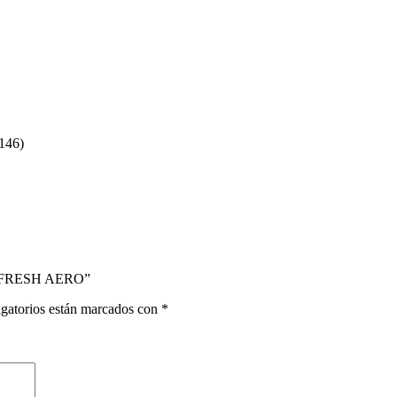
46)
A FRESH AERO”
gatorios están marcados con
*