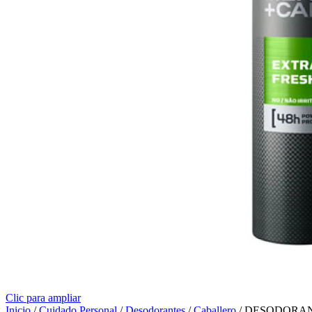
Clic para ampliar
Inicio
/
Cuidado Personal
/
Desodorantes
/
Caballero
/
DESODORAN