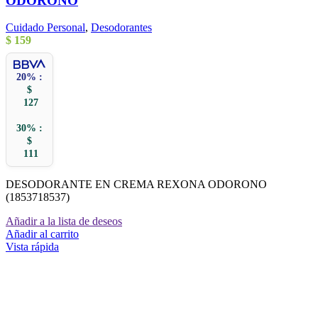
ODORONO
Cuidado Personal
,
Desodorantes
$
159
20% :
$
127
30% :
$
111
DESODORANTE EN CREMA REXONA ODORONO
(1853718537)
Añadir a la lista de deseos
Añadir al carrito
Vista rápida