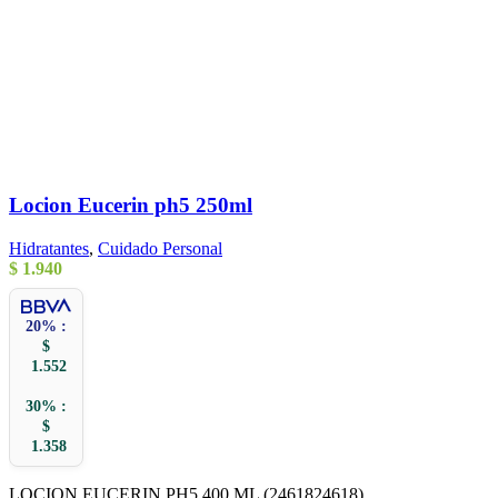
Locion Eucerin ph5 250ml
Hidratantes
,
Cuidado Personal
$
1.940
20% :
$
1.552
30% :
$
1.358
LOCION EUCERIN PH5 400 ML (2461824618)