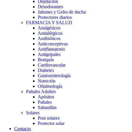
Depilación
Desodorantes
Jabones y Geles de ducha
Protectores diarios
FARMACIA Y SALUD
Analgésicos
Antialérgicos
Antibióticos
Anticonceptivas
Antiflamatorio
Antigripales
Botiquín
Cardiovascular
Diabetes
Gastroenterología
Nutrición
Oftalmología
Pañales Adultos
Apósitos
Pañales
Sabanillas
Solares
Post solares
Protector solar
Contacto