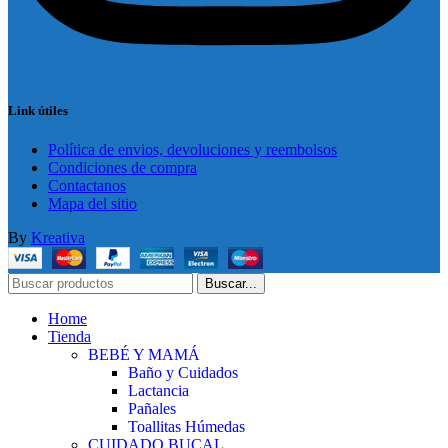
Link útiles
Política de envios, devoluciones y reembolsos
Condiciones de compra
Contactanos
Mapa del sitio
By
Kreativa
Buscar...
Home
Tienda
BEBÉ Y MAMÁ
Baño y Cuidados
Lactancia
Pañales
Toallitas Húmedas
CUIDADO BUCAL