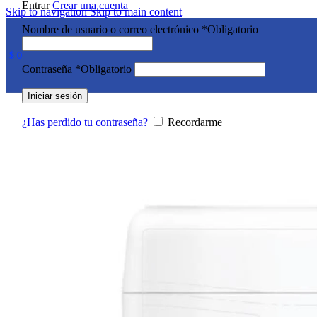
Entrar
Crear una cuenta
Skip to navigation
Skip to main content
Nombre de usuario o correo electrónico
*
Obligatorio
$
0
Contraseña
*
Obligatorio
Iniciar sesión
¿Has perdido tu contraseña?
Recordarme