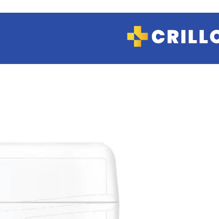
COSMETICA Y
MAQUILLAJE
Hidratantes
Limpieza
Manos
Maquillaje
Tratamientos
CUIDADO
PERSONAL
Afeitado
Depilación
Desodorantes
Jabones y Geles
de ducha
Protectores
diarios
FARMACIA Y
SALUD
Analgésicos
Antialérgicos
Antibióticos
Anticonceptivas
Antiflamatorio
Antigripales