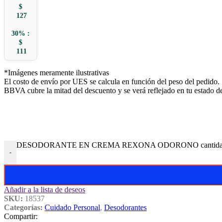
$
127
30% :
$
111
*Imágenes meramente ilustrativas
El costo de envío por UES se calcula en función del peso del pedido.
BBVA cubre la mitad del descuento y se verá reflejado en tu estado d
DESODORANTE EN CREMA REXONA ODORONO cantid
-
Añadir a la lista de deseos
SKU:
18537
Categorías:
Cuidado Personal
,
Desodorantes
Compartir: