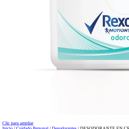
Clic para ampliar
Inicio
/
Cuidado Personal
/
Desodorantes
/
DESODORANTE EN C