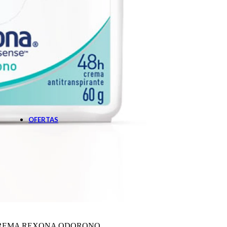
Botiquín
Cardiovascular
Diabetes
Gastroenterología
Nutrición
Oftalmología
Pañales Adultos
Apósitos
Pañales
Sabanillas
Solares
Post solares
Protector solar
OFERTAS
REMA REXONA ODORONO