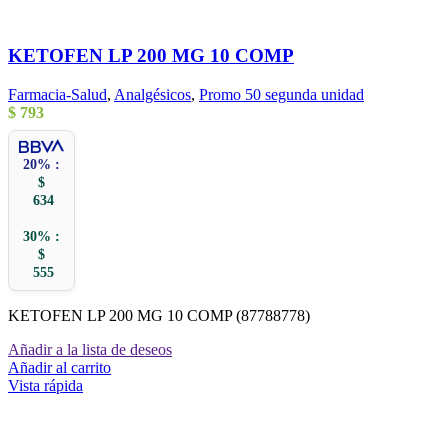
KETOFEN LP 200 MG 10 COMP
Farmacia-Salud
,
Analgésicos
,
Promo 50 segunda unidad
$
793
20% :
$
634
30% :
$
555
KETOFEN LP 200 MG 10 COMP (87788778)
Añadir a la lista de deseos
Añadir al carrito
Vista rápida