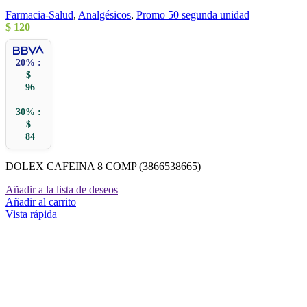
Farmacia-Salud
,
Analgésicos
,
Promo 50 segunda unidad
$
120
20% :
$
96
30% :
$
84
DOLEX CAFEINA 8 COMP (3866538665)
Añadir a la lista de deseos
Añadir al carrito
Vista rápida