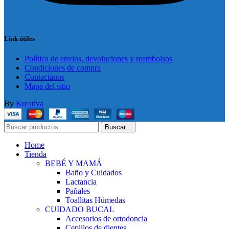
Link útiles
Política de envios, devoluciones y reembolsos
Condiciones de compra
Contactanos
Mapa del sitio
By
Kreativa
Buscar...
Home
Tienda
BEBÉ Y MAMÁ
Baño y Cuidados
Lactancia
Pañales
Toallitas Húmedas
CUIDADO BUCAL
Accesorios de ortodoncia
Cepillos de dientes