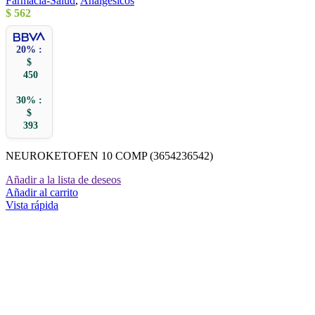
Farmacia-Salud
,
Analgésicos
$
562
20% :
$
450
30% :
$
393
NEUROKETOFEN 10 COMP (3654236542)
Añadir a la lista de deseos
Añadir al carrito
Vista rápida