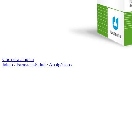
Clic para ampliar
Inicio
/
Farmacia-Salud
/
Analgésicos