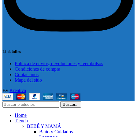
Link útiles
Política de envios, devoluciones y reembolsos
Condiciones de compra
Contactanos
Mapa del sitio
By
Kreativa
Buscar...
Home
Tienda
BEBÉ Y MAMÁ
Baño y Cuidados