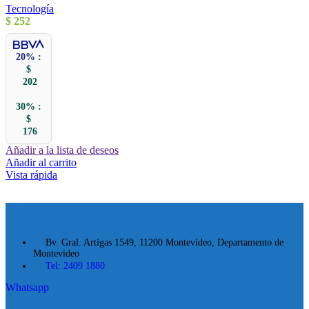
Tecnología
$
252
20% :
$
202
30% :
$
176
Añadir a la lista de deseos
Añadir al carrito
Vista rápida
Bv. Gral. Artigas 1549, 11200 Montevideo, Departamento de
Montevideo
Tel: 2409 1880
Whatsapp