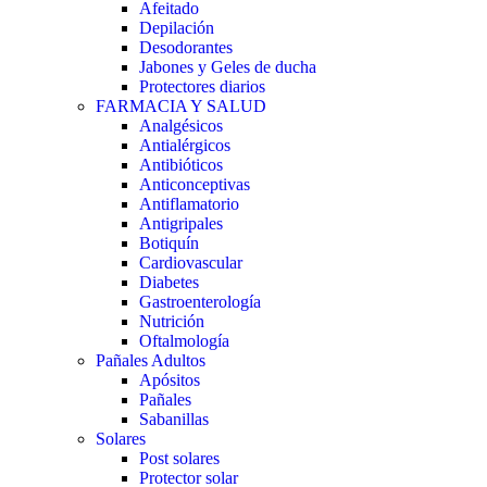
Afeitado
Depilación
Desodorantes
Jabones y Geles de ducha
Protectores diarios
FARMACIA Y SALUD
Analgésicos
Antialérgicos
Antibióticos
Anticonceptivas
Antiflamatorio
Antigripales
Botiquín
Cardiovascular
Diabetes
Gastroenterología
Nutrición
Oftalmología
Pañales Adultos
Apósitos
Pañales
Sabanillas
Solares
Post solares
Protector solar