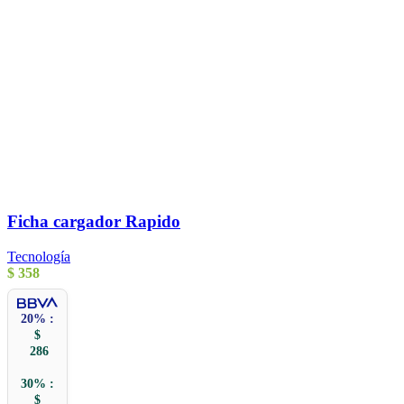
Ficha cargador Rapido
Tecnología
$
358
20% :
$
286
30% :
$