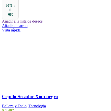
30% :
$
685
Añadir a la lista de deseos
Añadir al carrito
Vista rápida
Cepillo Secador Xion negro
Belleza y Estilo
,
Tecnología
$
1.497