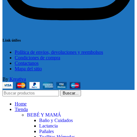
Link útiles
Política de envios, devoluciones y reembolsos
Condiciones de compra
Contactanos
Mapa del sitio
By
Kreativa
Buscar...
Home
Tienda
BEBÉ Y MAMÁ
Baño y Cuidados
Lactancia
Pañales
Toallitas Húmedas