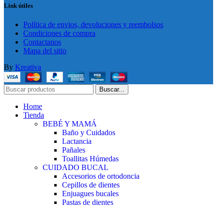
Link útiles
Política de envios, devoluciones y reembolsos
Condiciones de compra
Contactanos
Mapa del sitio
By
Kreativa
Buscar...
Home
Tienda
BEBÉ Y MAMÁ
Baño y Cuidados
Lactancia
Pañales
Toallitas Húmedas
CUIDADO BUCAL
Accesorios de ortodoncia
Cepillos de dientes
Enjuagues bucales
Pastas de dientes