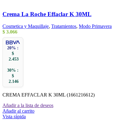
Crema La Roche Effaclar K 30ML
Cosmetica y Maquillaje
,
Tratamientos
,
Modo Primavera
$
3.066
20% :
$
2.453
30% :
$
2.146
CREMA EFFACLAR K 30ML (1661216612)
Añadir a la lista de deseos
Añadir al carrito
Vista rápida