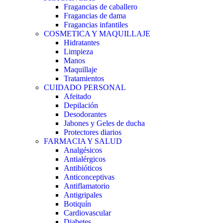
Fragancias de caballero
Fragancias de dama
Fragancias infantiles
COSMETICA Y MAQUILLAJE
Hidratantes
Limpieza
Manos
Maquillaje
Tratamientos
CUIDADO PERSONAL
Afeitado
Depilación
Desodorantes
Jabones y Geles de ducha
Protectores diarios
FARMACIA Y SALUD
Analgésicos
Antialérgicos
Antibióticos
Anticonceptivas
Antiflamatorio
Antigripales
Botiquín
Cardiovascular
Diabetes