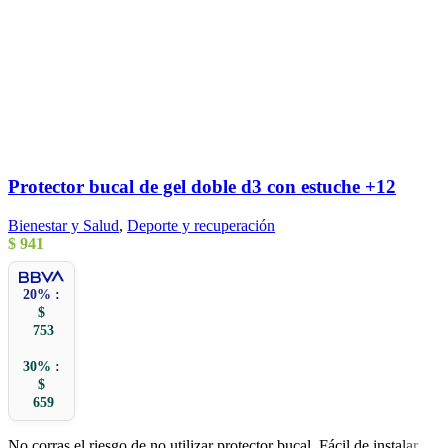
Protector bucal de gel doble d3 con estuche +12
Bienestar y Salud
,
Deporte y recuperación
$
941
20% :
$
753
30% :
$
659
No corras el riesgo de no utilizar protector bucal. Fácil de instalar