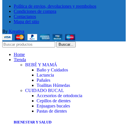
Política de envios, devoluciones y reembolsos
Condiciones de compra
Contactanos
Mapa del sitio
By
Kreativa
Buscar...
Home
Tienda
BEBÉ Y MAMÁ
Baño y Cuidados
Lactancia
Pañales
Toallitas Húmedas
CUIDADO BUCAL
Accesorios de ortodoncia
Cepillos de dientes
Enjuagues bucales
Pastas de dientes
BIENESTAR Y SALUD