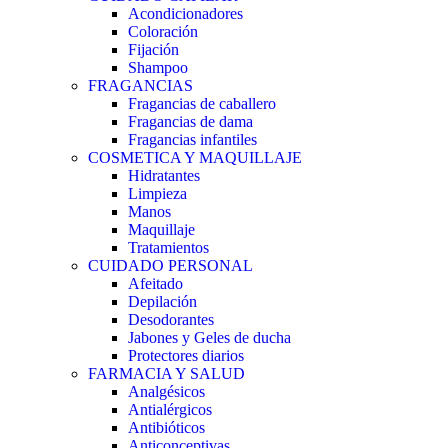
Acondicionadores
Coloración
Fijación
Shampoo
FRAGANCIAS
Fragancias de caballero
Fragancias de dama
Fragancias infantiles
COSMETICA Y MAQUILLAJE
Hidratantes
Limpieza
Manos
Maquillaje
Tratamientos
CUIDADO PERSONAL
Afeitado
Depilación
Desodorantes
Jabones y Geles de ducha
Protectores diarios
FARMACIA Y SALUD
Analgésicos
Antialérgicos
Antibióticos
Anticonceptivas