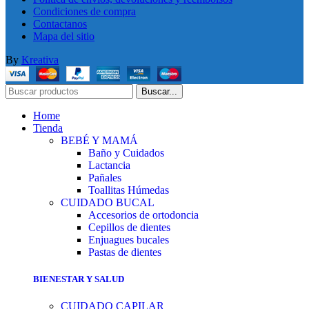
Condiciones de compra
Contactanos
Mapa del sitio
By
Kreativa
Buscar...
Home
Tienda
BEBÉ Y MAMÁ
Baño y Cuidados
Lactancia
Pañales
Toallitas Húmedas
CUIDADO BUCAL
Accesorios de ortodoncia
Cepillos de dientes
Enjuagues bucales
Pastas de dientes
BIENESTAR Y SALUD
CUIDADO CAPILAR