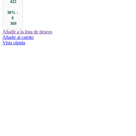
422
30% :
$
369
Añadir a la lista de deseos
Añadir al carrito
Vista rápida