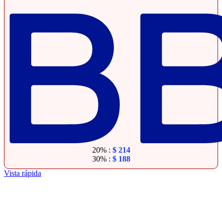
20% :
$
214
30% :
$
188
Vista rápida