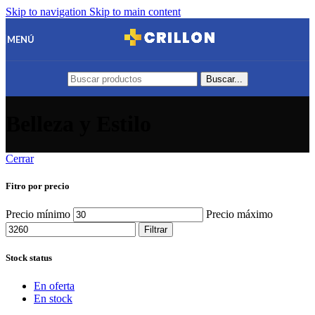
Skip to navigation
Skip to main content
MENÚ
Buscar...
Belleza y Estilo
Cerrar
Fitro por precio
Precio mínimo
Precio máximo
Filtrar
Stock status
En oferta
En stock