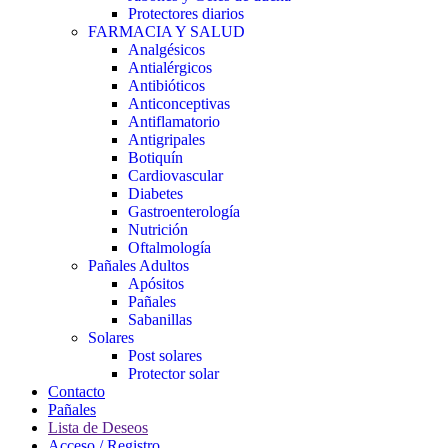
Protectores diarios
FARMACIA Y SALUD
Analgésicos
Antialérgicos
Antibióticos
Anticonceptivas
Antiflamatorio
Antigripales
Botiquín
Cardiovascular
Diabetes
Gastroenterología
Nutrición
Oftalmología
Pañales Adultos
Apósitos
Pañales
Sabanillas
Solares
Post solares
Protector solar
Contacto
Pañales
Lista de Deseos
Acceso / Registro