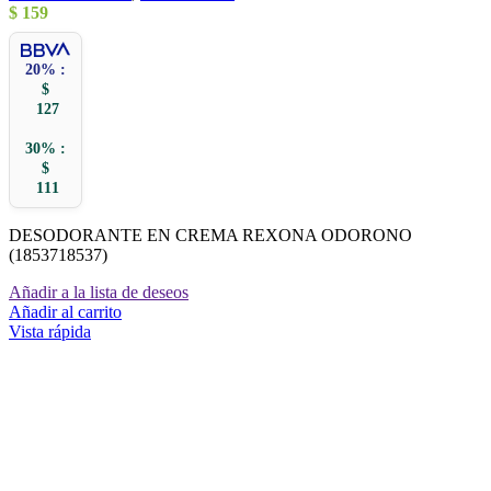
$
159
20% :
$
127
30% :
$
111
DESODORANTE EN CREMA REXONA ODORONO
(1853718537)
Añadir a la lista de deseos
Añadir al carrito
Vista rápida