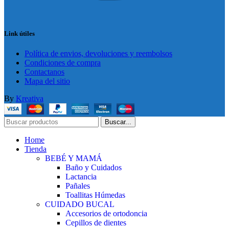
Link útiles
Política de envios, devoluciones y reembolsos
Condiciones de compra
Contactanos
Mapa del sitio
By
Kreativa
Buscar...
Home
Tienda
BEBÉ Y MAMÁ
Baño y Cuidados
Lactancia
Pañales
Toallitas Húmedas
CUIDADO BUCAL
Accesorios de ortodoncia
Cepillos de dientes