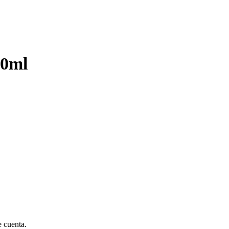
50ml
e cuenta.