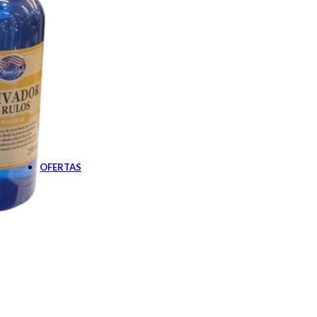
Botiquín
Cardiovascular
Diabetes
Gastroenterología
Nutrición
Oftalmología
Pañales Adultos
Apósitos
Pañales
Sabanillas
Solares
Post solares
Protector solar
OFERTAS