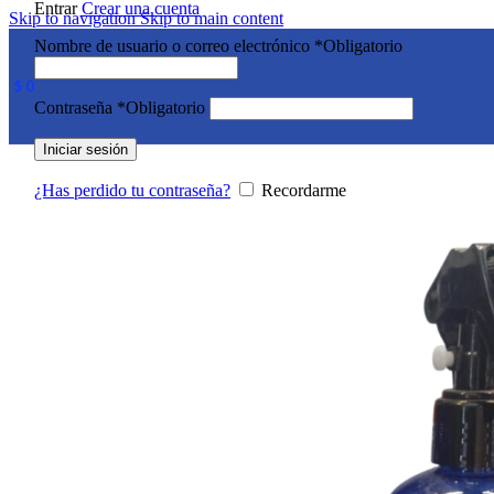
Entrar
Crear una cuenta
Skip to navigation
Skip to main content
Nombre de usuario o correo electrónico
*
Obligatorio
$
0
Contraseña
*
Obligatorio
Iniciar sesión
¿Has perdido tu contraseña?
Recordarme