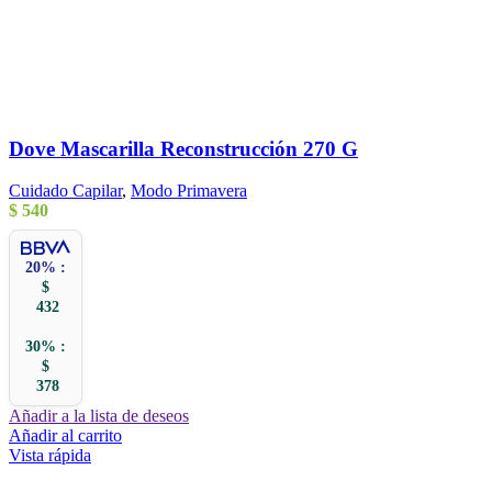
Dove Mascarilla Reconstrucción 270 G
Cuidado Capilar
,
Modo Primavera
$
540
20% :
$
432
30% :
$
378
Añadir a la lista de deseos
Añadir al carrito
Vista rápida