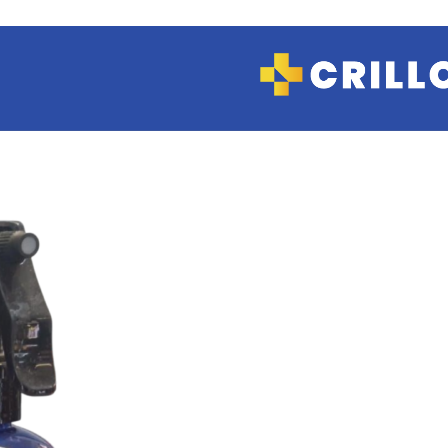
COSMETICA Y
MAQUILLAJE
Hidratantes
Limpieza
Manos
Maquillaje
Tratamientos
CUIDADO
PERSONAL
Afeitado
Depilación
Desodorantes
Jabones y Geles
de ducha
Protectores
diarios
FARMACIA Y
SALUD
Analgésicos
Antialérgicos
Antibióticos
Anticonceptivas
Antiflamatorio
Antigripales