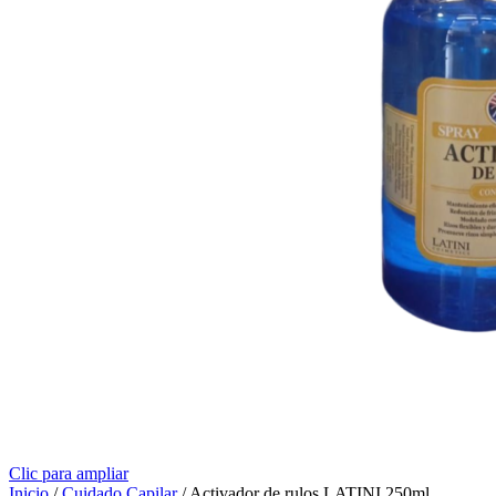
Clic para ampliar
Inicio
/
Cuidado Capilar
/
Activador de rulos LATINI 250ml