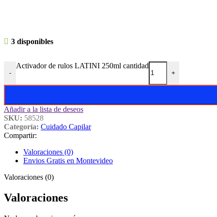
3 disponibles
Activador de rulos LATINI 250ml cantidad
-
+
Añadir a la lista de deseos
SKU:
58528
Categoría:
Cuidado Capilar
Compartir:
Valoraciones (0)
Envios Gratis en Montevideo
Valoraciones (0)
Valoraciones