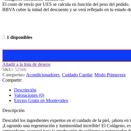
El costo de envío por UES se calcula en función del peso del pedido.
BBVA cubre la mitad del descuento y se verá reflejado en tu estado d
1 disponibles
Añadir a la lista de deseos
SKU:
52566
Categorías:
Acondicionadores
,
Cuidado Capilar
,
Modo Primavera
Compartir:
Descripción
Valoraciones (0)
Envios Gratis en Montevideo
Descripción
Descubrí los ingredientes expertos en el cuidado de la piel, ¡ahora 
¡Logrando una regeneración y luminosidad increíble! El Colágeno, es c
antioxidante, esencial para la producción de colágeno y potenciador d