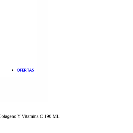
Botiquín
Cardiovascular
Diabetes
Gastroenterología
Nutrición
Oftalmología
Pañales Adultos
Apósitos
Pañales
Sabanillas
Solares
Post solares
Protector solar
OFERTAS
 Colageno Y Vitamina C 190 ML