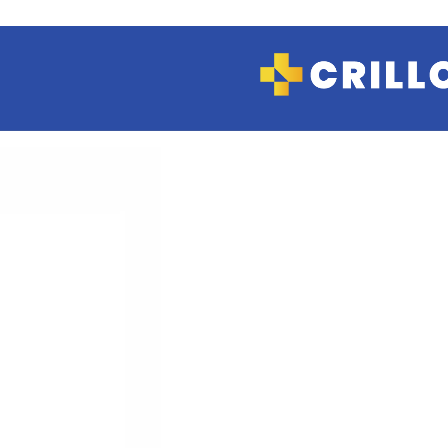
COSMETICA Y
MAQUILLAJE
Hidratantes
Limpieza
Manos
Maquillaje
Tratamientos
CUIDADO
PERSONAL
Afeitado
Depilación
Desodorantes
Jabones y Geles
de ducha
Protectores
diarios
FARMACIA Y
SALUD
Analgésicos
Antialérgicos
Antibióticos
Anticonceptivas
Antiflamatorio
Antigripales