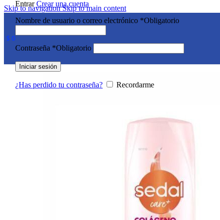
Entrar
Crear una cuenta
Skip to navigation
Skip to main content
Nombre de usuario o correo electrónico
*
Obligatorio
$
0
Contraseña
*
Obligatorio
Iniciar sesión
¿Has perdido tu contraseña?
Recordarme