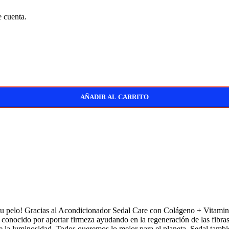
e cuenta.
AÑADIR AL CARRITO
en tu pelo! Gracias al Acondicionador Sedal Care con Colágeno + Vitami
onocido por aportar firmeza ayudando en la regeneración de las fibras 
e la luminosidad. Todos queremos lo mejor para el planeta, Sedal también