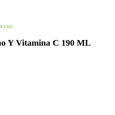
L
$
1.325
no Y Vitamina C 190 ML