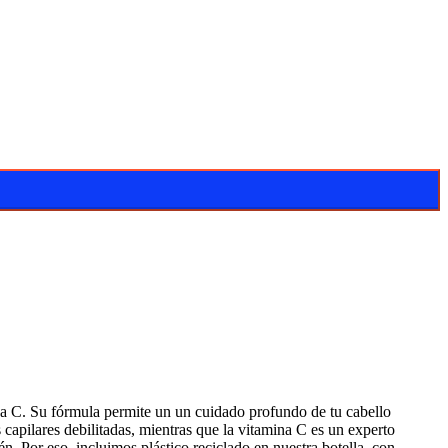
na C. Su fórmula permite un un cuidado profundo de tu cabello
capilares debilitadas, mientras que la vitamina C es un experto
. Por eso, incluimos plástico reciclado en nuestra botella, con