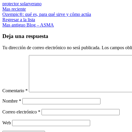
protector solar
verano
Mas reciente
Ozempic®: qué es, para qué sirve y cómo actúa
Regresar a la lista
Mas antiguo
Blog – ASMA
Deja una respuesta
Tu dirección de correo electrónico no será publicada.
Los campos obli
Comentario
*
Nombre
*
Correo electrónico
*
Web