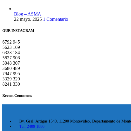
Blog – ASMA
22 mayo, 2025
1 Comentario
OUR INSTAGRAM
6792
945
5623
169
6328
184
5827
908
3048
307
3680
489
7947
995
3329
329
8241
330
Recent Comments
Bv. Gral. Artigas 1549, 11200 Montevideo, Departamento de Mont
Tel: 2409 1880