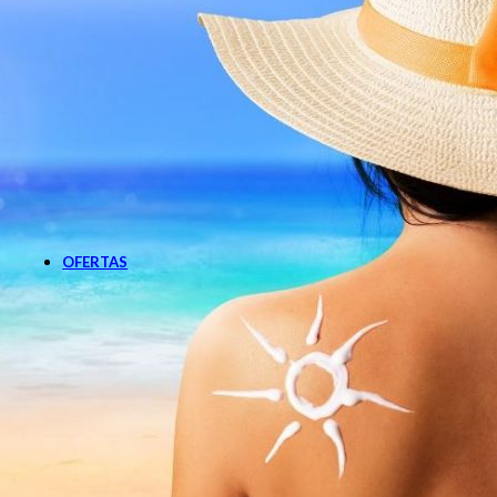
Botiquín
Cardiovascular
Diabetes
Gastroenterología
Nutrición
Oftalmología
Pañales Adultos
Apósitos
Pañales
Sabanillas
Solares
Post solares
Protector solar
OFERTAS