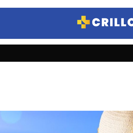
COSMETICA Y
MAQUILLAJE
Hidratantes
Limpieza
Manos
Maquillaje
Tratamientos
CUIDADO
PERSONAL
Afeitado
Depilación
Desodorantes
Jabones y Geles
de ducha
Protectores
diarios
FARMACIA Y
SALUD
Analgésicos
Antialérgicos
Antibióticos
Anticonceptivas
Antiflamatorio
Antigripales