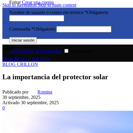
Entrar
Crear una cuenta
Skip to navigation
Skip to main content
Nombre de usuario o correo electrónico
*
Obligatorio
$
0
Contraseña
*
Obligatorio
Iniciar sesión
Blog
¿Has perdido tu contraseña?
Recordarme
Inicio
/
BLOG CRILLON
BLOG CRILLON
La importancia del protector solar
Publicado por
Romina
30 septiembre, 2025
Activado 30 septiembre, 2025
0