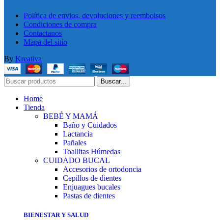
Política de envios, devoluciones y reembolsos
Condiciones de compra
Contactanos
Mapa del sitio
By
Kreativa
Buscar...
Home
Tienda
BEBÉ Y MAMÁ
Baño y Cuidados
Lactancia
Pañales
Toallitas Húmedas
CUIDADO BUCAL
Accesorios de ortodoncia
Cepillos de dientes
Enjuagues bucales
Pastas de dientes
BIENESTAR Y SALUD