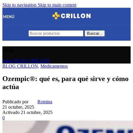
Skip to navigation
Skip to main content
MENÚ
Buscar...
Blog
Inicio
/
BLOG CRILLON
BLOG CRILLON
,
Medicamentos
Ozempic®: qué es, para qué sirve y cómo
actúa
Publicado por
Romina
21 octubre, 2025
Activado 21 octubre, 2025
0