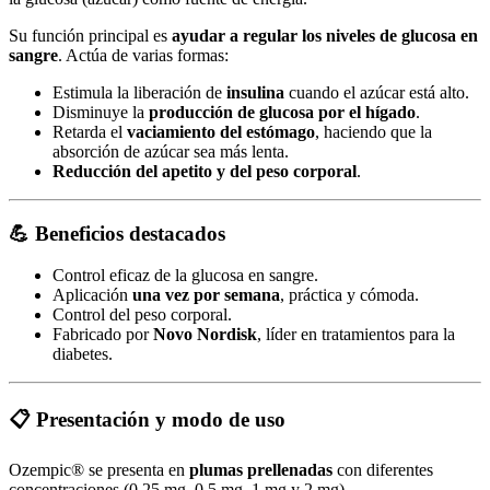
Su función principal es
ayudar a regular los niveles de glucosa en
sangre
. Actúa de varias formas:
Estimula la liberación de
insulina
cuando el azúcar está alto.
Disminuye la
producción de glucosa por el hígado
.
Retarda el
vaciamiento del estómago
, haciendo que la
absorción de azúcar sea más lenta.
Reducción del apetito y del peso corporal
.
💪 Beneficios destacados
Control eficaz de la glucosa en sangre.
Aplicación
una vez por semana
, práctica y cómoda.
Control del peso corporal.
Fabricado por
Novo Nordisk
, líder en tratamientos para la
diabetes.
📋 Presentación y modo de uso
Ozempic® se presenta en
plumas prellenadas
con diferentes
concentraciones (0,25 mg, 0,5 mg, 1 mg y 2 mg).