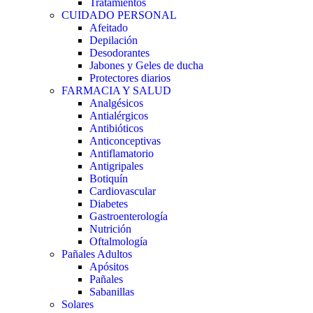
Tratamientos
CUIDADO PERSONAL
Afeitado
Depilación
Desodorantes
Jabones y Geles de ducha
Protectores diarios
FARMACIA Y SALUD
Analgésicos
Antialérgicos
Antibióticos
Anticonceptivas
Antiflamatorio
Antigripales
Botiquín
Cardiovascular
Diabetes
Gastroenterología
Nutrición
Oftalmología
Pañales Adultos
Apósitos
Pañales
Sabanillas
Solares