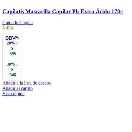
Capilatis Mascarilla Capilar Ph Extra Ácido 170g
Cuidado Capilar
$
494
20% :
$
395
30% :
$
346
Añadir a la lista de deseos
Añadir al carrito
Vista rápida