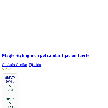
Magle Styling men gel capilar fijación fuerte
Cuidado Capilar
,
Fijación
$
250
20% :
$
200
30% :
$
175