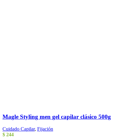
Magle Styling men gel capilar clásico 500g
Cuidado Capilar
,
Fijación
$
244