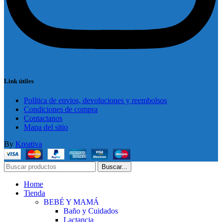
Link útiles
Política de envios, devoluciones y reembolsos
Condiciones de compra
Contactanos
Mapa del sitio
By
Kreativa
Buscar...
Home
Tienda
BEBÉ Y MAMÁ
Baño y Cuidados
Lactancia