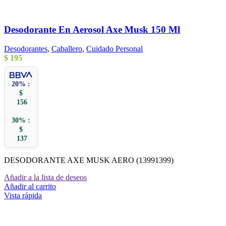
Desodorante En Aerosol Axe Musk 150 Ml
Desodorantes
,
Caballero
,
Cuidado Personal
$
195
20% :
$
156
30% :
$
137
DESODORANTE AXE MUSK AERO (13991399)
Añadir a la lista de deseos
Añadir al carrito
Vista rápida