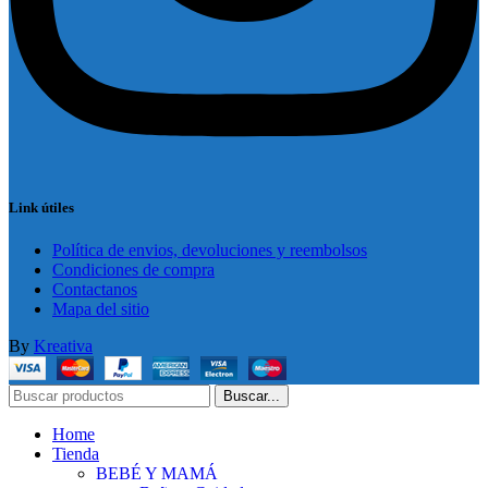
Link útiles
Política de envios, devoluciones y reembolsos
Condiciones de compra
Contactanos
Mapa del sitio
By
Kreativa
Buscar...
Home
Tienda
BEBÉ Y MAMÁ