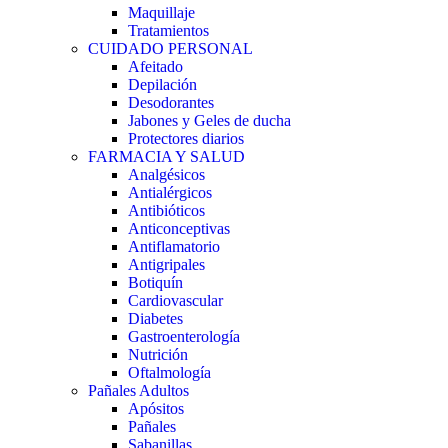
Maquillaje
Tratamientos
CUIDADO PERSONAL
Afeitado
Depilación
Desodorantes
Jabones y Geles de ducha
Protectores diarios
FARMACIA Y SALUD
Analgésicos
Antialérgicos
Antibióticos
Anticonceptivas
Antiflamatorio
Antigripales
Botiquín
Cardiovascular
Diabetes
Gastroenterología
Nutrición
Oftalmología
Pañales Adultos
Apósitos
Pañales
Sabanillas