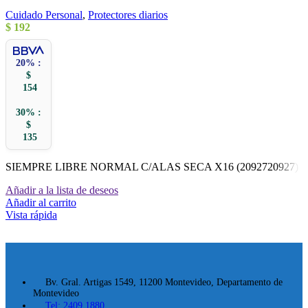
Cuidado Personal
,
Protectores diarios
$
192
20% :
$
154
30% :
$
135
SIEMPRE LIBRE NORMAL C/ALAS SECA X16 (2092720927)
Añadir a la lista de deseos
Añadir al carrito
Vista rápida
Bv. Gral. Artigas 1549, 11200 Montevideo, Departamento de
Montevideo
Tel: 2409 1880