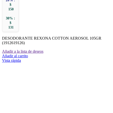
20% :
$
150
30% :
$
131
DESODORANTE REXONA COTTON AEROSOL 105GR
(1912619126)
Añadir a la lista de deseos
Añadir al carrito
Vista rápida