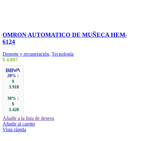
OMRON AUTOMATICO DE MUÑECA HEM-
6124
Deporte y recuperación
,
Tecnología
$
4.897
20% :
$
3.918
30% :
$
3.428
Añadir a la lista de deseos
Añadir al carrito
Vista rápida