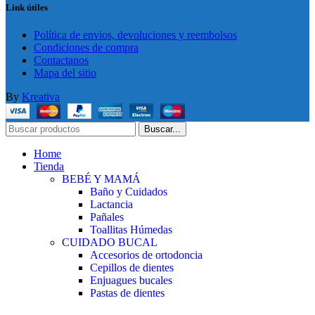
Link útiles
Política de envios, devoluciones y reembolsos
Condiciones de compra
Contactanos
Mapa del sitio
By
Kreativa
Buscar...
Home
Tienda
BEBÉ Y MAMÁ
Baño y Cuidados
Lactancia
Pañales
Toallitas Húmedas
CUIDADO BUCAL
Accesorios de ortodoncia
Cepillos de dientes
Enjuagues bucales
Pastas de dientes