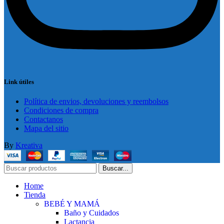
Link útiles
Política de envios, devoluciones y reembolsos
Condiciones de compra
Contactanos
Mapa del sitio
By
Kreativa
Buscar...
Home
Tienda
BEBÉ Y MAMÁ
Baño y Cuidados
Lactancia