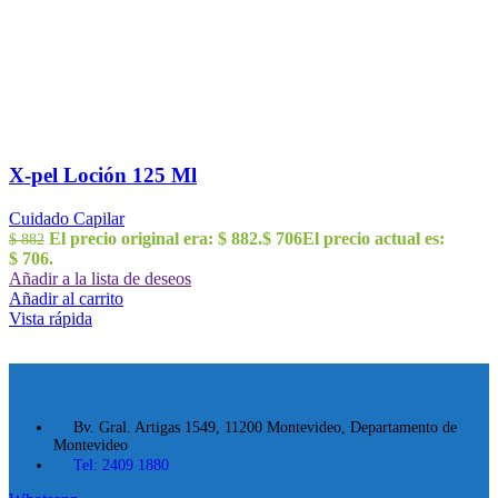
X-pel Loción 125 Ml
Cuidado Capilar
El precio original era: $ 882.
$
706
El precio actual es:
$
882
$ 706.
Añadir a la lista de deseos
Añadir al carrito
Vista rápida
Bv. Gral. Artigas 1549, 11200 Montevideo, Departamento de
Montevideo
Tel: 2409 1880