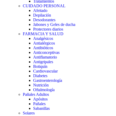
Tratamientos
CUIDADO PERSONAL
Afeitado
Depilación
Desodorantes
Jabones y Geles de ducha
Protectores diarios
FARMACIA Y SALUD
Analgésicos
Antialérgicos
Antibióticos
Anticonceptivas
Antiflamatorio
Antigripales
Botiquín
Cardiovascular
Diabetes
Gastroenterología
Nutrición
Oftalmología
Pañales Adultos
Apósitos
Pañales
Sabanillas
Solares