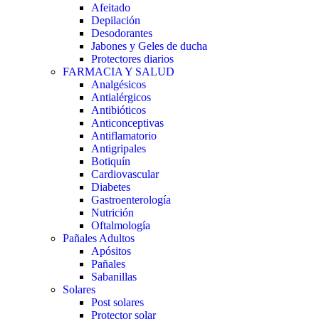
Afeitado
Depilación
Desodorantes
Jabones y Geles de ducha
Protectores diarios
FARMACIA Y SALUD
Analgésicos
Antialérgicos
Antibióticos
Anticonceptivas
Antiflamatorio
Antigripales
Botiquín
Cardiovascular
Diabetes
Gastroenterología
Nutrición
Oftalmología
Pañales Adultos
Apósitos
Pañales
Sabanillas
Solares
Post solares
Protector solar