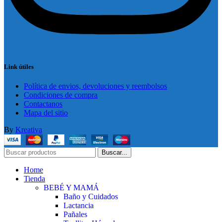
Link útiles
Política de envios, devoluciones y reembolsos
Condiciones de compra
Contactanos
Mapa del sitio
By
Kreativa
Buscar...
Home
Tienda
BEBÉ Y MAMÁ
Baño y Cuidados
Lactancia
Pañales