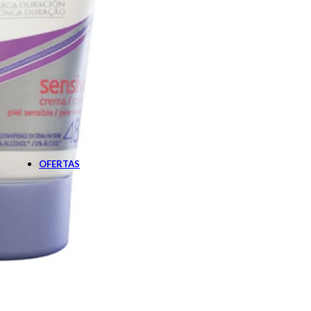
Botiquín
Cardiovascular
Diabetes
Gastroenterología
Nutrición
Oftalmología
Pañales Adultos
Apósitos
Pañales
Sabanillas
Solares
Post solares
Protector solar
OFERTAS