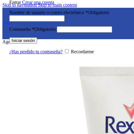
Entrar
Crear una cuenta
Skip to navigation
Skip to main content
Nombre de usuario o correo electrónico
*
Obligatorio
$
0
Contraseña
*
Obligatorio
Iniciar sesión
Agotado
¿Has perdido tu contraseña?
Recordarme