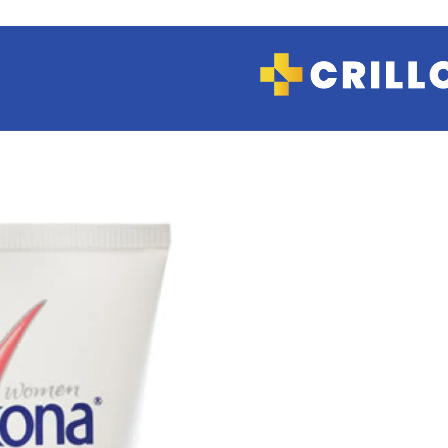
COSMETICA Y
MAQUILLAJE
Hidratantes
Limpieza
Manos
Maquillaje
Tratamientos
CUIDADO
PERSONAL
Afeitado
Depilación
Desodorantes
Jabones y Geles
de ducha
Protectores
diarios
FARMACIA Y
SALUD
Analgésicos
Antialérgicos
Antibióticos
Anticonceptivas
Antiflamatorio
Antigripales