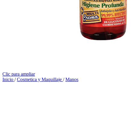
Clic para ampliar
Inicio
/
Cosmetica y Maquillaje
/
Manos