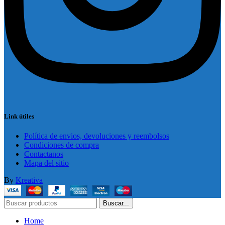
Link útiles
Política de envios, devoluciones y reembolsos
Condiciones de compra
Contactanos
Mapa del sitio
By
Kreativa
Buscar...
Home