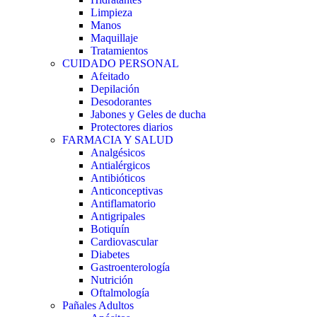
Limpieza
Manos
Maquillaje
Tratamientos
CUIDADO PERSONAL
Afeitado
Depilación
Desodorantes
Jabones y Geles de ducha
Protectores diarios
FARMACIA Y SALUD
Analgésicos
Antialérgicos
Antibióticos
Anticonceptivas
Antiflamatorio
Antigripales
Botiquín
Cardiovascular
Diabetes
Gastroenterología
Nutrición
Oftalmología
Pañales Adultos