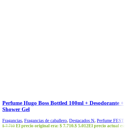
Perfume Hugo Boss Bottled 100ml + Desodorante +
Shower Gel
Fragancias
,
Fragancias de caballero
,
Destacados N
,
Perfume FEST
El precio original era: $ 7.710.
$
5.012
El precio actual es:
$
7.710