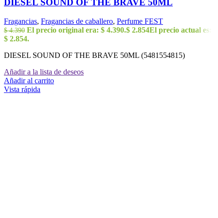
DIESEL SOUND OF THE BRAVE 50ML
Fragancias
,
Fragancias de caballero
,
Perfume FEST
El precio original era: $ 4.390.
$
2.854
El precio actual es:
$
4.390
$ 2.854.
DIESEL SOUND OF THE BRAVE 50ML (5481554815)
Añadir a la lista de deseos
Añadir al carrito
Vista rápida