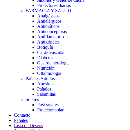
Jabones y Geles de ducha
Protectores diarios
FARMACIA Y SALUD
Analgésicos
Antialérgicos
Antibióticos
Anticonceptivas
Antiflamatorio
Antigripales
Botiquín
Cardiovascular
Diabetes
Gastroenterología
Nutrición
Oftalmología
Pañales Adultos
Apósitos
Pañales
Sabanillas
Solares
Post solares
Protector solar
Contacto
Pañales
Lista de Deseos