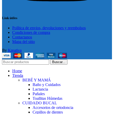
Link útiles
Política de envios, devoluciones y reembolsos
Condiciones de compra
Contactanos
Mapa del sitio
By
Kreativa
Buscar...
Home
Tienda
BEBÉ Y MAMÁ
Baño y Cuidados
Lactancia
Pañales
Toallitas Húmedas
CUIDADO BUCAL
Accesorios de ortodoncia
Cepillos de dientes