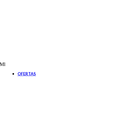
Botiquín
Cardiovascular
Diabetes
Gastroenterología
Nutrición
Oftalmología
Pañales Adultos
Apósitos
Pañales
Sabanillas
Solares
Post solares
 Ml
Protector solar
OFERTAS