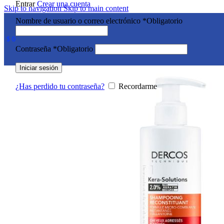
Entrar
Crear una cuenta
Skip to navigation
Skip to main content
Nombre de usuario o correo electrónico
*
Obligatorio
$
0
Contraseña
*
Obligatorio
Iniciar sesión
¿Has perdido tu contraseña?
Recordarme