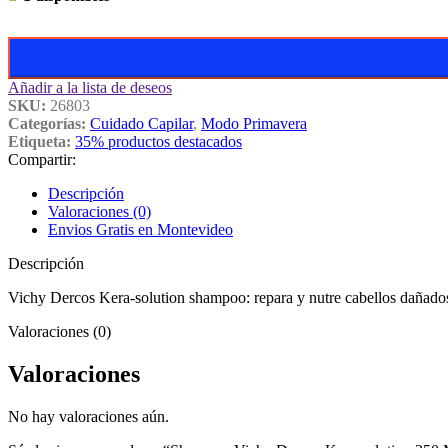
Añadir a la lista de deseos
SKU:
26803
Categorías:
Cuidado Capilar
,
Modo Primavera
Etiqueta:
35% productos destacados
Compartir:
Descripción
Valoraciones (0)
Envios Gratis en Montevideo
Descripción
Vichy Dercos Kera-solution shampoo: repara y nutre cabellos dañados, 
Valoraciones (0)
Valoraciones
No hay valoraciones aún.