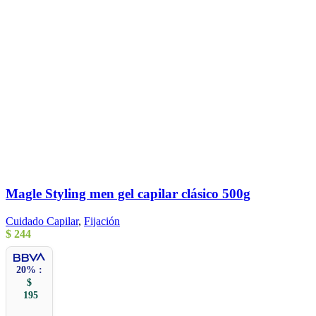
Magle Styling men gel capilar clásico 500g
Cuidado Capilar
,
Fijación
$
244
20% :
$
195