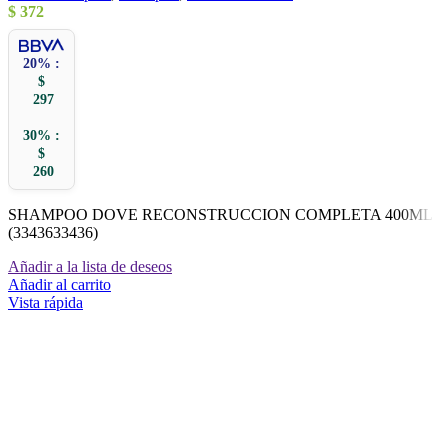
$
372
20% :
$
297
30% :
$
260
SHAMPOO DOVE RECONSTRUCCION COMPLETA 400ML
(3343633436)
Añadir a la lista de deseos
Añadir al carrito
Vista rápida