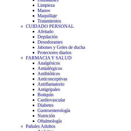
Limpieza
Manos
Maquillaje
Tratamientos
CUIDADO PERSONAL
Afeitado
Depilación
Desodorantes
Jabones y Geles de ducha
Protectores diarios
FARMACIA Y SALUD
Analgésicos
Antialérgicos
Antibióticos
Anticonceptivas
Antiflamatorio
Antigripales
Botiquín
Cardiovascular
Diabetes
Gastroenterología
Nutrición
Oftalmología
Pañales Adultos