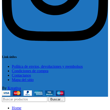
Link útiles
Política de envios, devoluciones y reembolsos
Condiciones de compra
Contactanos
Mapa del sitio
By
Kreativa
Buscar...
Home