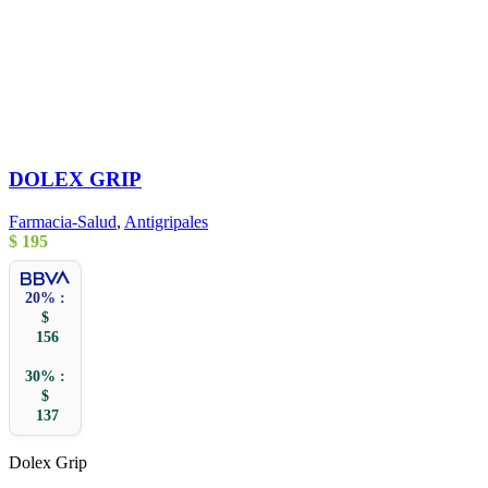
DOLEX GRIP
Farmacia-Salud
,
Antigripales
$
195
20% :
$
156
30% :
$
137
Dolex Grip