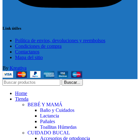
Link útiles
Política de envios, devoluciones y reembolsos
Condiciones de compra
Contactanos
Mapa del sitio
By
Kreativa
Buscar...
Home
Tienda
BEBÉ Y MAMÁ
Baño y Cuidados
Lactancia
Pañales
Toallitas Húmedas
CUIDADO BUCAL
Accesorios de ortodoncia