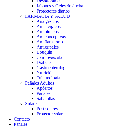
Desodorantes
Jabones y Geles de ducha
Protectores diarios
FARMACIA Y SALUD
Analgésicos
Antialérgicos
Antibióticos
Anticonceptivas
Antiflamatorio
Antigripales
Botiquín
Cardiovascular
Diabetes
Gastroenterología
Nutrición
Oftalmología
Pañales Adultos
Apósitos
Pañales
Sabanillas
Solares
Post solares
Protector solar
Contacto
Pañales