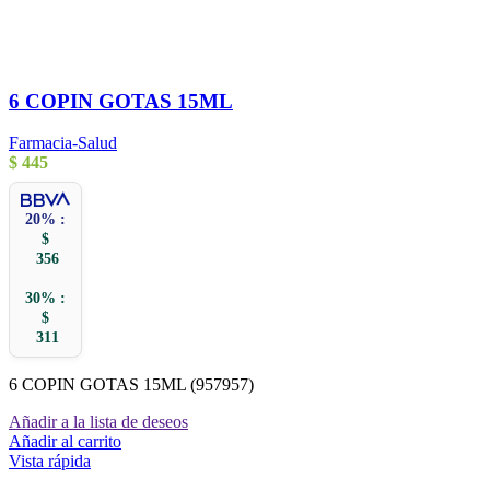
6 COPIN GOTAS 15ML
Farmacia-Salud
$
445
20% :
$
356
30% :
$
311
6 COPIN GOTAS 15ML (957957)
Añadir a la lista de deseos
Añadir al carrito
Vista rápida