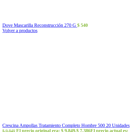
Dove Mascarilla Reconstrucción 270 G
$
540
Volver a productos
Crescina Ampollas Tratamiento Completo Hombre 500 20 Unidades
El precio original era: $ 9.849.
$
7.386
El precio actual es:
$
9.849