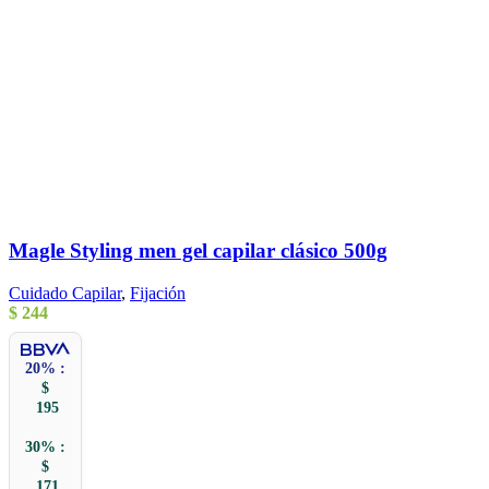
Magle Styling men gel capilar clásico 500g
Cuidado Capilar
,
Fijación
$
244
20% :
$
195
30% :
$
171