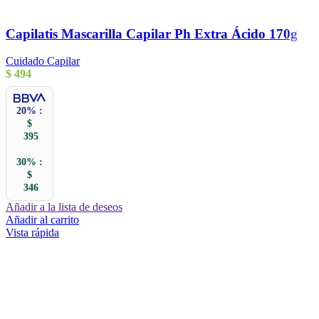
Capilatis Mascarilla Capilar Ph Extra Ácido 170g
Cuidado Capilar
$
494
20% :
$
395
30% :
$
346
Añadir a la lista de deseos
Añadir al carrito
Vista rápida